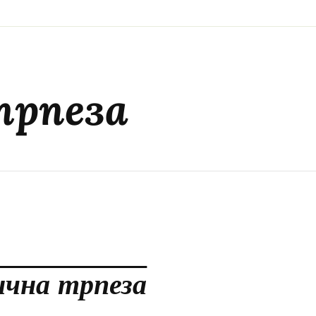
трпеза
ична трпеза