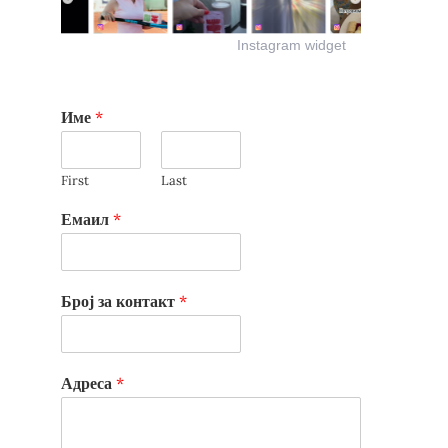
Instagram widget
Име
*
First
Last
Емаил
*
Број за контакт
*
Адреса
*