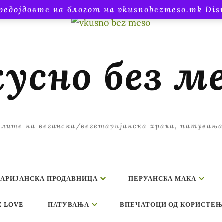
редојдовте на блогот на vkusnobezmeso.mk
Dis
усно без м
лите на веганска/вегетаријанска храна, патувањ
ТАРИЈАНСКА ПРОДАВНИЦА
ПЕРУАНСКА МАКА
E LOVE
ПАТУВАЊА
ВПЕЧАТОЦИ ОД КОРИСТЕЊ