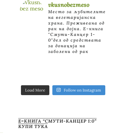
vkusnobezmeso
Место за љубителите
на вегетаријанска
храна. Преживеана од
рак на дојка.
E-книга
"Смути-Канцер 1-
0"дел од средствата
за донација на
заболени од рак
Load More
Follow on Instagram
Е=КНИГА “СМУТИ-КАНЦЕР 1:0”
КУПИ ТУКА