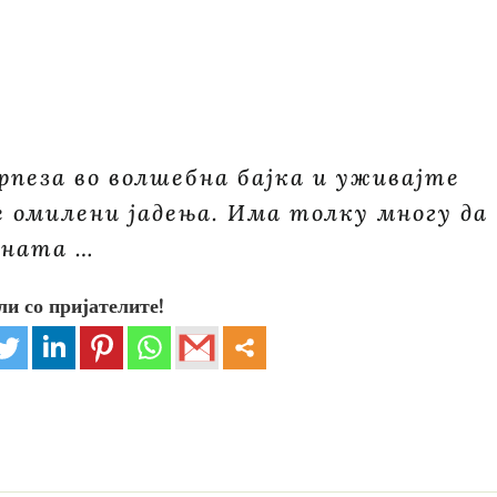
пеза во волшебна бајка и уживајте
 омилени јадења. Има толку многу да
чната …
ли со пријателите!