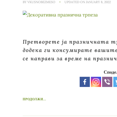
BY
VKUSNOBEZMESO
UPDATED ON
JANUARY 8, 2022
Претворете ја празничната тр
додека ги консумирате вашите
се направи за време на празни
Споде
ПРОДОЛЖИ...