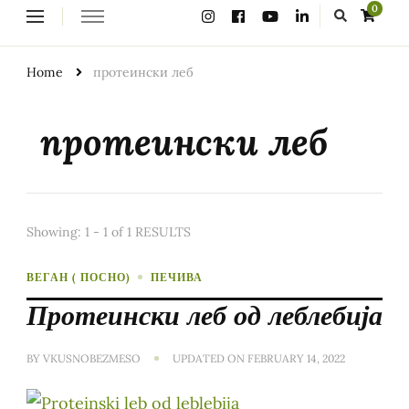
Looking
0
for
Something?
Home
протеински леб
протеински леб
Showing: 1 - 1 of 1 RESULTS
ВЕГАН ( ПОСНО)
ПЕЧИВА
Протеински леб од леблебија
BY
VKUSNOBEZMESO
UPDATED ON
FEBRUARY 14, 2022