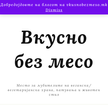
Добредојдовте на блогот на vkusnobezmeso.mk
Dismiss
Вкусно
без месо
Место за љубителите на веганска/
вегетаријанска храна, патувања и животен
стил