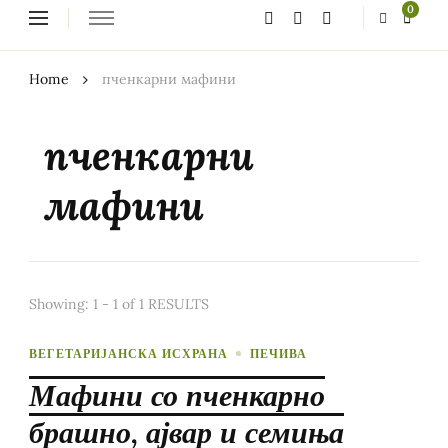
Looking
0
for
Something?
Home
пченкарни мафини
пченкарни
мафини
Showing: 1 - 1 of 1 RESULTS
ВЕГЕТАРИЈАНСКА ИСХРАНА
ПЕЧИВА
Мафини со пченкарно
брашно, ајвар и семиња