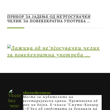
ПРИБОР ЗА ЈАДЕЊЕ ОД НЕ’РЃОСУВАЧКИ
ЧЕЛИК ЗА ПОВЕЌЕКРАТНА УПОТРЕБА …
vkusnobezmeso
Место за љубителите на
вегетаријанска храна. Преживеана од
рак на дојка.
E-книга "Смути-Канцер
1-0"дел од средствата за донација на