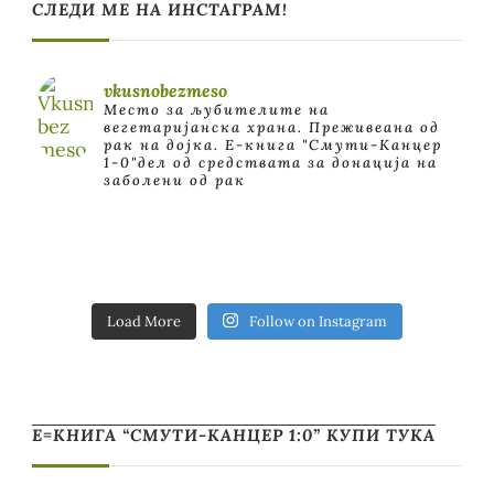
СЛЕДИ МЕ НА ИНСТАГРАМ!
vkusnobezmeso
Место за љубителите на
вегетаријанска храна. Преживеана од
рак на дојка.
E-книга "Смути-Канцер
1-0"дел од средствата за донација на
заболени од рак
Load More
Follow on Instagram
Е=КНИГА “СМУТИ-КАНЦЕР 1:0” КУПИ ТУКА