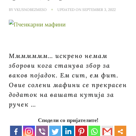
BY
VKUSNOBEZMESO
UPDATED ON
SEPTEMBER 3, 2022
Ммммммм… искрено немам
зборови кога станува збор за
ваков појадок. Ем сит, ем фит.
Овие солени мафини се прекрасен
додаток на вашата кутија за
ручек …
Сподели со пријателите!