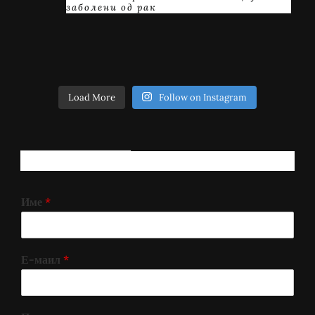
заболени од рак
Load More
Follow on Instagram
РЕГИСТРИРАЈ СЕ!
Име
*
Е-маил
*