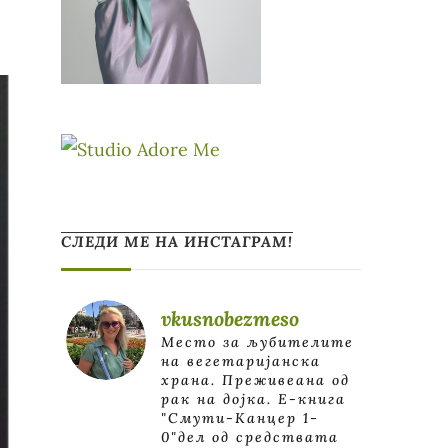
СЛЕДИ МЕ НА ИНСТАГРАМ!
vkusnobezmeso
Место за љубителите
на вегетаријанска
храна. Преживеана од
рак на дојка.
E-книга
"Смути-Канцер 1-
0"дел од средствата