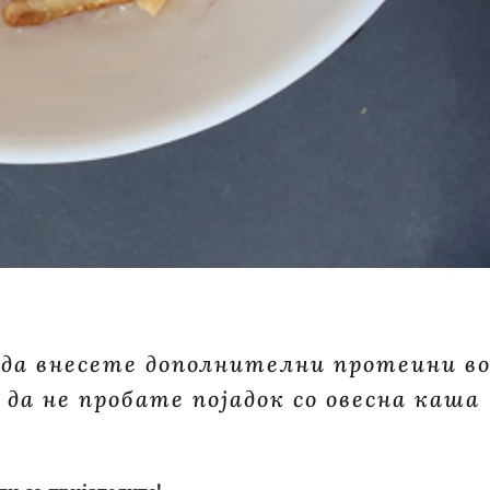
да внесете дополнителни протеини в
да не пробате појадок со овесна каша