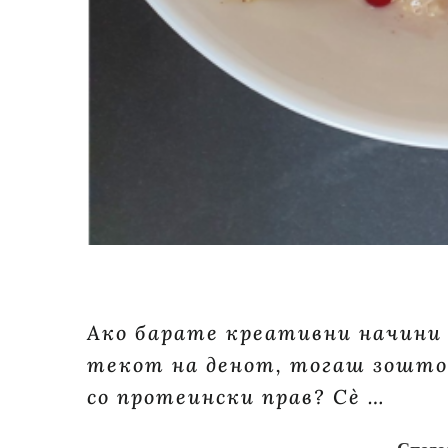
Ако барате креативни начини 
текот на денот, тогаш зошто 
со протеински прав? Сè …