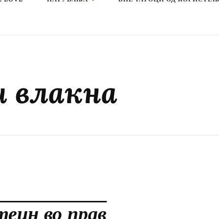
 влакна
теин во прав