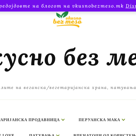
редојдовте на блогот на vkusnobezmeso.mk
Dis
усно без м
лите на веганска/вегетаријанска храна, патувањ
ТАРИЈАНСКА ПРОДАВНИЦА
ПЕРУАНСКА МАКА
E LOVE
ПАТУВАЊА
ВПЕЧАТОЦИ ОД КОРИСТЕЊ