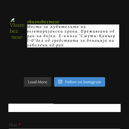
vkusnobezmeso
Место за љубителите на
вегетаријанска храна. Преживеана од
рак на дојка.
E-книга "Смути-Канцер
1-0"дел од средствата за донација на
заболени од рак
Load More
Follow on Instagram
РЕГИСТРИРАЈ СЕ!
Име
*