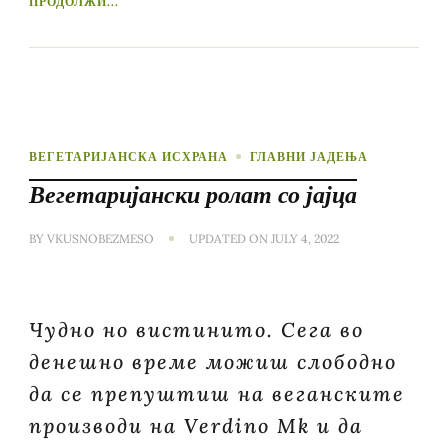
ПРОДОЛЖИ...
ВЕГЕТАРИЈАНСКА ИСХРАНА
ГЛАВНИ ЈАДЕЊА
Вегетаријански ролат со јајца
BY
VKUSNOBEZMESO
UPDATED ON
JULY 4, 2022
Чудно но вистинито. Сега во
денешно време можиш слободно
да се препуштиш на веганските
производи на Verdino Mk и да