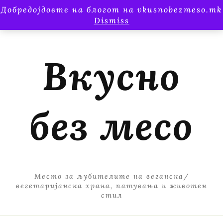
Добредојдовте на блогот на vkusnobezmeso.mk
Dismiss
Вкусно
без месо
Место за љубителите на веганска/
вегетаријанска храна, патувања и животен
стил