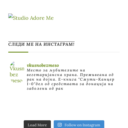
СЛЕДИ МЕ НА ИНСТАГРАМ!
vkusnobezmeso
Место за љубителите на
вегетаријанска храна. Преживеана од
рак на дојка.
E-книга "Смути-Канцер
1-0"дел од средствата за донација на
заболени од рак
Load More
Follow on Instagram