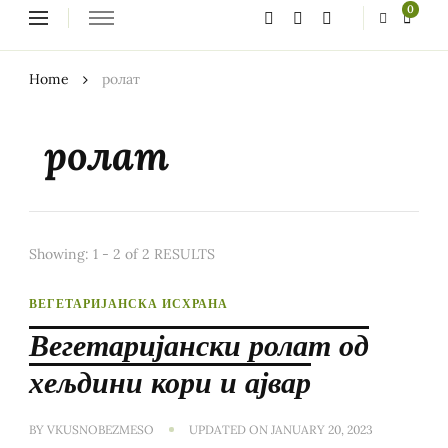
Looking
0
for
Something?
Home
ролат
ролат
Showing: 1 - 2 of 2 RESULTS
ВЕГЕТАРИЈАНСКА ИСХРАНА
Вегетаријански ролат од
хељдини кори и ајвар
BY
VKUSNOBEZMESO
UPDATED ON
JANUARY 20, 2023