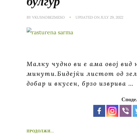
булгур
BY
VKUSNOBEZMESO
UPDATED ON
JULY 29, 2022
Малку чудно ви е ама овој вид 
минути.Бидејќи листот од зелк
добар и вкусен, брзо изврива …
Споде
ПРОДОЛЖИ...