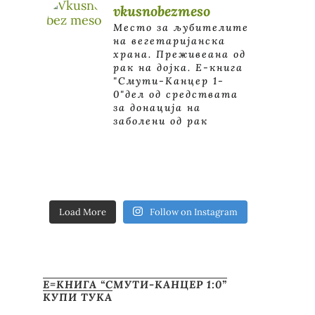
vkusnobezmeso
Место за љубителите
на вегетаријанска
храна. Преживеана од
рак на дојка.
E-книга
"Смути-Канцер 1-
0"дел од средствата
за донација на
заболени од рак
Load More
Follow on Instagram
Е=КНИГА “СМУТИ-КАНЦЕР 1:0”
КУПИ ТУКА