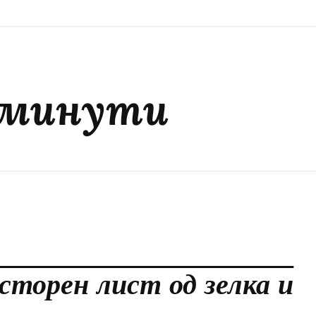
0 минути
сторен лист од зелка и