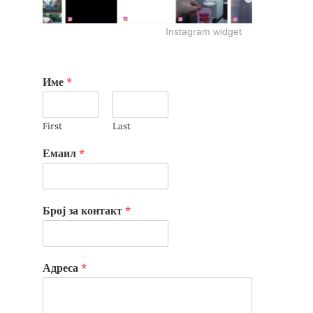
Instagram widget
Име
*
First
Last
Емаил
*
Број за контакт
*
Адреса
*