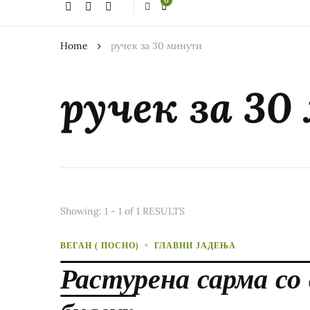
0
thing?
Home
ручек за 30 минути
ручек за 3
Showing: 1 - 1 of 1 RESULTS
ВЕГАН ( ПОСНО)
ГЛАВНИ ЈАДЕЊА
Растурена сарма со 