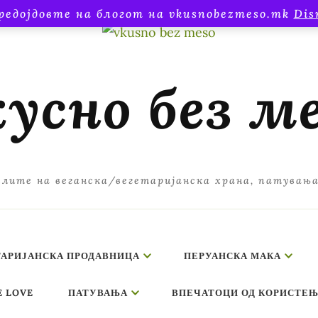
редојдовте на блогот на vkusnobezmeso.mk
Dis
усно без м
лите на веганска/вегетаријанска храна, патувањ
ТАРИЈАНСКА ПРОДАВНИЦА
ПЕРУАНСКА МАКА
E LOVE
ПАТУВАЊА
ВПЕЧАТОЦИ ОД КОРИСТЕЊ