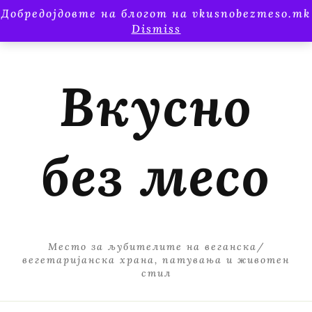
Добредојдовте на блогот на vkusnobezmeso.mk
Dismiss
Вкусно
без месо
Место за љубителите на веганска/
вегетаријанска храна, патувања и животен
стил