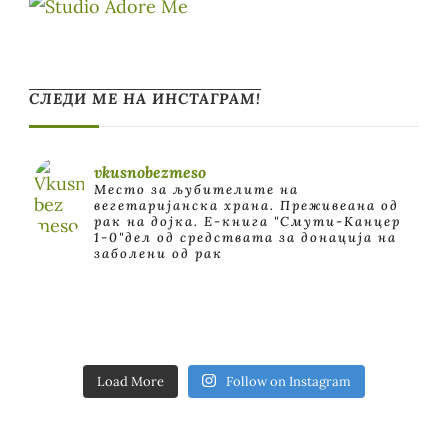
СЛЕДИ МЕ НА ИНСТАГРАМ!
vkusnobezmeso
Место за љубителите на
вегетаријанска храна. Преживеана од
рак на дојка.
E-книга "Смути-Канцер
1-0"дел од средствата за донација на
заболени од рак
Load More
Follow on Instagram