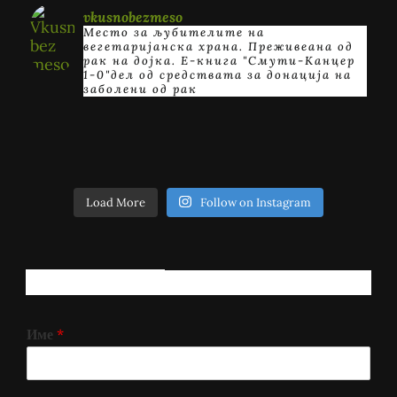
vkusnobezmeso
Место за љубителите на
вегетаријанска храна. Преживеана од
рак на дојка.
E-книга "Смути-Канцер
1-0"дел од средствата за донација на
заболени од рак
Load More
Follow on Instagram
РЕГИСТРИРАЈ СЕ!
Име
*