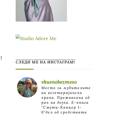
!
СЛЕДИ МЕ НА ИНСТАГРАМ!
vkusnobezmeso
Место за љубителите
на вегетаријанска
храна. Преживеана од
рак на дојка.
E-книга
"Смути-Канцер 1-
0"дел од средствата