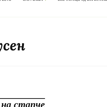
усен
 на стапче