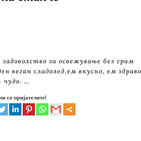
а задоволство за освежување без грам
ен веган сладолед,eм вкусно, ем здраво
т чудо. …
ли со пријателите!