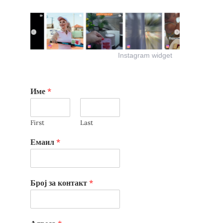
Instagram widget
Име
*
First
Last
Емаил
*
Број за контакт
*