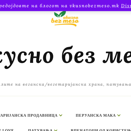
редојдовте на блогот на vkusnobezmeso.mk
Dis
усно без м
лите на веганска/вегетаријанска храна, патувањ
ТАРИЈАНСКА ПРОДАВНИЦА
ПЕРУАНСКА МАКА
E LOVE
ПАТУВАЊА
ВПЕЧАТОЦИ ОД КОРИСТЕЊ