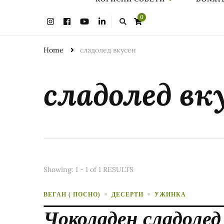
Looking
0
for
Something?
Home
сладолед вкусен
сладолед вк
Showing: 1 - 1 of 1 RESULTS
ВЕГАН ( ПОСНО)
ДЕСЕРТИ
УЖИНКА
Чоколаден сладолед