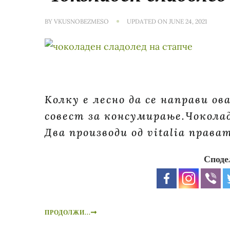
BY
VKUSNOBEZMESO
UPDATED ON
JUNE 24, 2021
Колку е лесно да се направи ов
совест за консумирање.Чоколад
Два производи од vitalia права
Споде
ПРОДОЛЖИ...