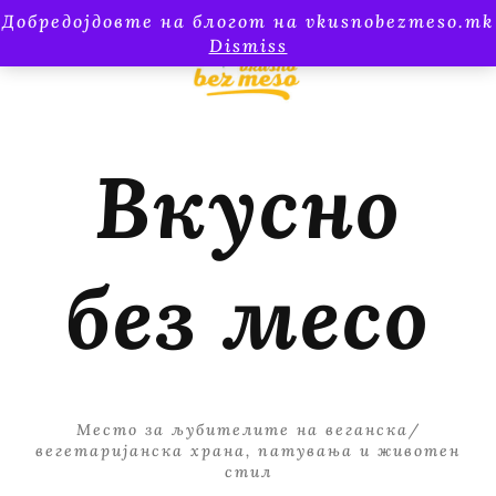
Добредојдовте на блогот на vkusnobezmeso.mk
Dismiss
Вкусно
без месо
Место за љубителите на веганска/
вегетаријанска храна, патувања и животен
стил