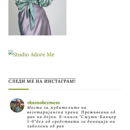
СЛЕДИ МЕ НА ИНСТАГРАМ!
vkusnobezmeso
Место за љубителите на
вегетаријанска храна. Преживеана од
рак на дојка.
E-книга "Смути-Канцер
1-0"дел од средствата за донација на
заболени од рак