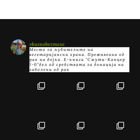
vkusnobezmeso
Место за љубителите на
вегетаријанска храна. Преживеана од
рак на дојка.
E-книга "Смути-Канцер
1-0"дел од средствата за донација на
заболени од рак