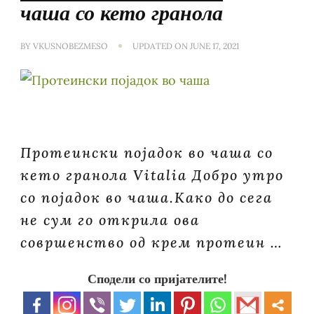
чаша со кето гранола
BY
VKUSNOBEZMESO
UPDATED ON
JUNE 17, 2021
Протеински појадок во чаша со
кето гранола Vitalia Добро утро
со појадок во чаша.Како до сега
не сум го открила ова
совршенство од крем протеин …
Сподели со пријателите!