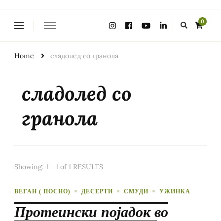
Looking
0
for
Something?
Home
сладолед со гранола
сладолед со
гранола
Showing: 1 - 1 of 1 RESULTS
ВЕГАН ( ПОСНО)
ДЕСЕРТИ
СМУДИ
УЖИНКА
Протеински појадок во