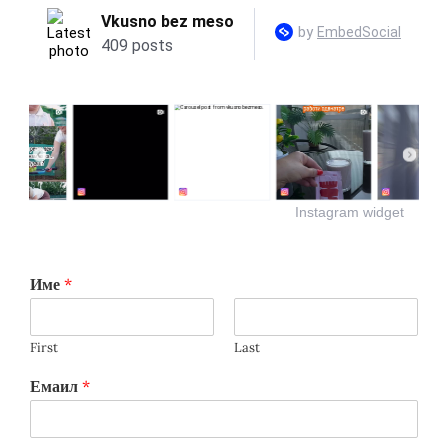
Instagram widget
Име
*
First
Last
Емаил
*