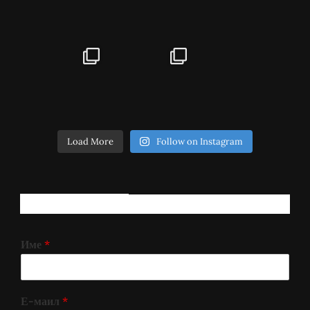
Load More
Follow on Instagram
РЕГИСТРИРАЈ СЕ!
Име
*
Е-маил
*