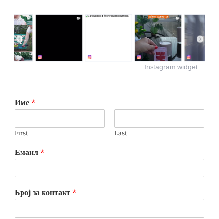
Instagram widget
Име
*
First
Last
Емаил
*
Број за контакт
*