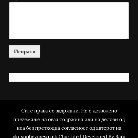
Испрати
КАКО МОЖАМ ДА ВИ ПОМОГНАМ?
Сите права се задржани. Не е дозволено
преземање на оваа содржина или на делови од
неа без претходна согласност од авторот на
vkusnobezmeso.mk Chic Lite | Developed By
Rara