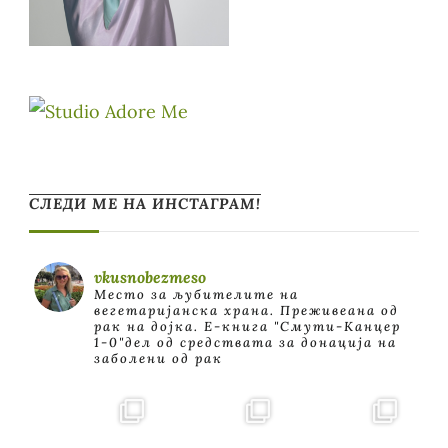
СЛЕДИ МЕ НА ИНСТАГРАМ!
vkusnobezmeso
Место за љубителите на
вегетаријанска храна. Преживеана од
рак на дојка.
E-книга "Смути-Канцер
1-0"дел од средствата за донација на
заболени од рак