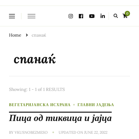
Looking
0
for
Something?
Home
спанаќ
спанаќ
Showing: 1 - 1 of 1 RESULTS
ВЕГЕТАРИЈАНСКА ИСХРАНА
ГЛАВНИ ЈАДЕЊА
Пица од тиквица и јајца
BY
VKUSNOBEZMESO
UPDATED ON
JUNE 22, 2022