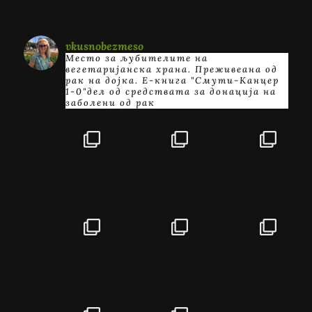
vkusnobezmeso
Место за љубителите на
вегетаријанска храна. Преживеана од
рак на дојка.
E-книга "Смути-Канцер
1-0"дел од средствата за донација на
заболени од рак