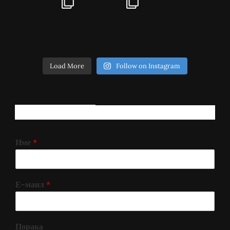
Load More
Follow on Instagram
РЕГИСТРИРАЈ СЕ!
Име
*
Е-маил
*
Порака