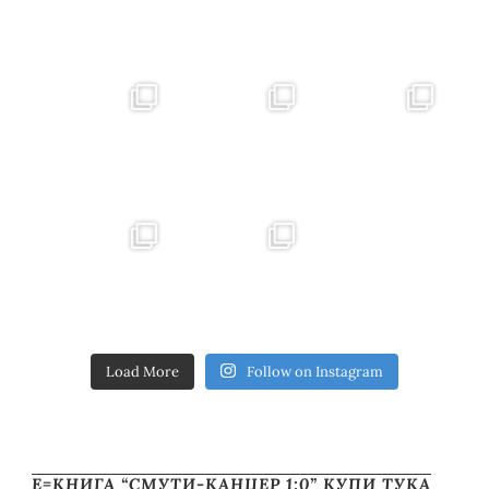
Load More
Follow on Instagram
Е=КНИГА “СМУТИ-КАНЦЕР 1:0” КУПИ ТУКА