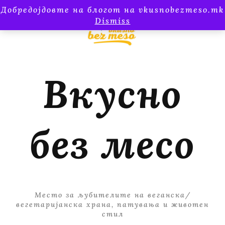
Добредојдовте на блогот на vkusnobezmeso.mk
Dismiss
Вкусно
без месо
Место за љубителите на веганска/
вегетаријанска храна, патувања и животен
стил