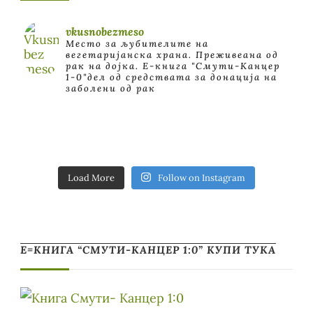
vkusnobezmeso
Место за љубителите на
вегетаријанска храна. Преживеана од
рак на дојка.
E-книга "Смути-Канцер
1-0"дел од средствата за донација на
заболени од рак
Load More
Follow on Instagram
Е=КНИГА “СМУТИ-КАНЦЕР 1:0” КУПИ ТУКА