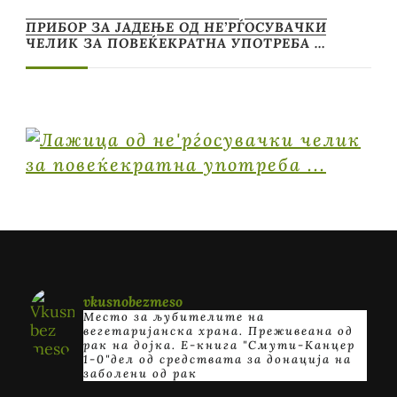
ПРИБОР ЗА ЈАДЕЊЕ ОД НЕ’РЃОСУВАЧКИ
ЧЕЛИК ЗА ПОВЕЌЕКРАТНА УПОТРЕБА …
vkusnobezmeso
Место за љубителите на
вегетаријанска храна. Преживеана од
рак на дојка.
E-книга "Смути-Канцер
1-0"дел од средствата за донација на
заболени од рак