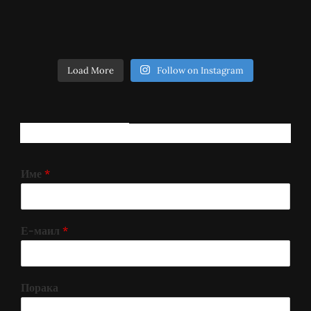
Load More
Follow on Instagram
РЕГИСТРИРАЈ СЕ!
Име
*
Е-маил
*
Порака