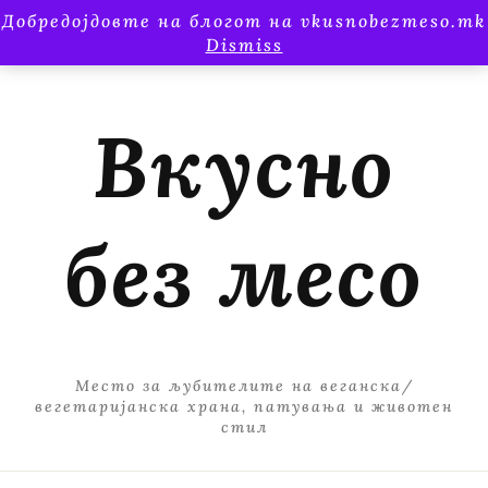
Добредојдовте на блогот на vkusnobezmeso.mk
Dismiss
Вкусно
без месо
Место за љубителите на веганска/
вегетаријанска храна, патувања и животен
стил