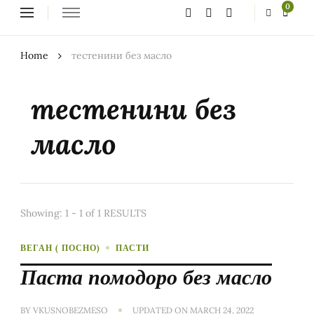
Looking
0
for
Something?
Home
тестенини без масло
тестенини без
масло
Showing: 1 - 1 of 1 RESULTS
ВЕГАН ( ПОСНО)
ПАСТИ
Паста помодоро без масло
BY
VKUSNOBEZMESO
UPDATED ON
MARCH 24, 2022