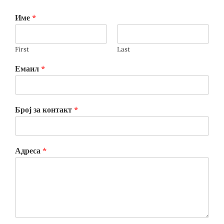
Име
*
First
Last
Емаил
*
Број за контакт
*
Адреса
*