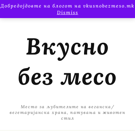
Добредојдовте на блогот на vkusnobezmeso.mk
Dismiss
Вкусно
без месо
Место за љубителите на веганска/
вегетаријанска храна, патувања и животен
стил