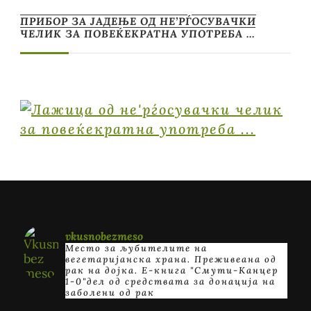
ПРИБОР ЗА ЈАДЕЊЕ ОД НЕ’РЃОСУВАЧКИ
ЧЕЛИК ЗА ПОВЕЌЕКРАТНА УПОТРЕБА …
vkusnobezmeso
Место за љубителите на
вегетаријанска храна. Преживеана од
рак на дојка.
E-книга "Смути-Канцер
1-0"дел од средствата за донација на
заболени од рак