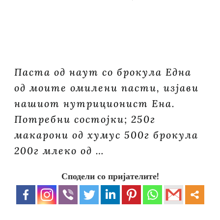
Паста од наут со брокула Една
од моите омилени пасти, изјави
нашиот нутриционист Ена.
Потребни состојки; 250г
макарони од хумус 500г брокула
200г млеко од …
Сподели со пријателите!