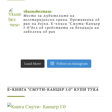
vkusnobezmeso
Место за љубителите на
вегетаријанска храна. Преживеана од
рак на дојка.
E-книга "Смути-Канцер
1-0"дел од средствата за донација на
заболени од рак
Load More
Follow on Instagram
Е=КНИГА “СМУТИ-КАНЦЕР 1:0” КУПИ ТУКА