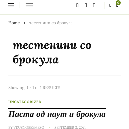
Looking
0
for
Something?
Home
тестенини со брокула
тестенини со
брокула
Showing: 1 - 1 of 1 RESULTS
UNCATEGORIZED
Паста од наут и брокула
BY
VKUSNOBEZMESO
SEPTEMBER 3, 2021