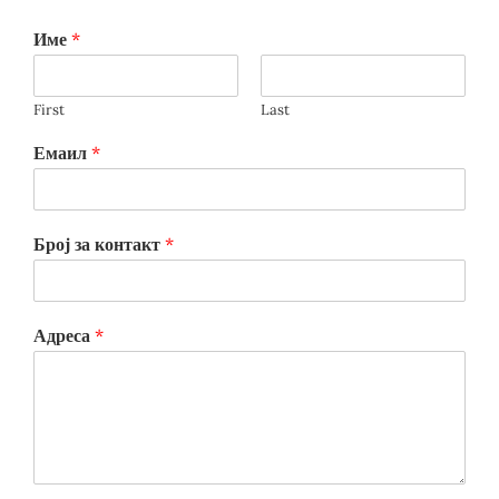
Име
*
First
Last
Емаил
*
Број за контакт
*
Адреса
*