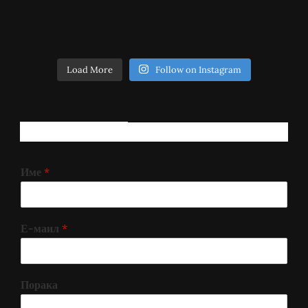
Load More
Follow on Instagram
РЕГИСТРИРАЈ СЕ!
Име
*
Е-маил
*
Порака