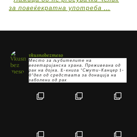
vkusnobezmeso
Место за љубителите на
вегетаријанска храна. Преживеана од
рак на дојка.
E-книга "Смути-Канцер 1-
0"дел од средствата за донација на
заболени од рак