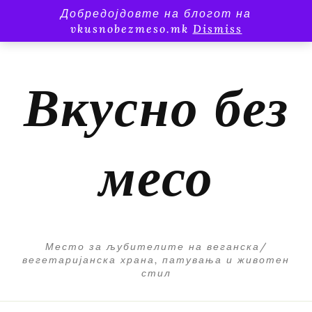
Добредојдовте на блогот на
vkusnobezmeso.mk
Dismiss
Вкусно без
месо
Место за љубителите на веганска/
вегетаријанска храна, патувања и животен
стил