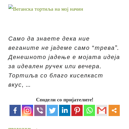
Само да знаете дека ние
веганите не јадеме само “трева”.
Денешното јадење е мојата идеја
за идеален ручек или вечера.
Тортиља со благо киселкаст
вкус, …
Сподели со пријателите!