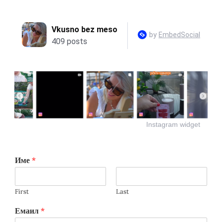
Instagram widget
Име
*
First
Last
Емаил
*