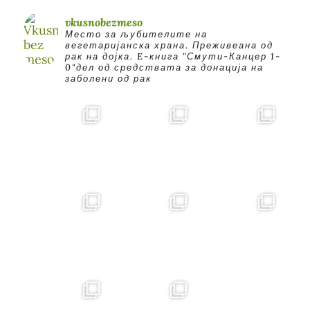
vkusnobezmeso
Место за љубителите на
вегетаријанска храна. Преживеана од
рак на дојка.
E-книга "Смути-Канцер 1-
0"дел од средствата за донација на
заболени од рак