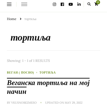
Looking
0
for
Something?
Home
тортиља
тортиља
Showing: 1 - 1 of 1 RESULTS
ВЕГАН ( ПОСНО)
ТОРТИЉА
Веганска тортиља на мој
начин
BY
VKUSNOBEZMESO
UPDATED ON
MAY 29, 2022