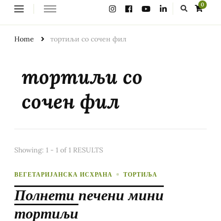
Looking
0
for
Something?
Home
тортиљи со сочен фил
тортиљи со
сочен фил
Showing: 1 - 1 of 1 RESULTS
ВЕГЕТАРИЈАНСКА ИСХРАНА
ТОРТИЉА
Полнети печени мини
тортиљи