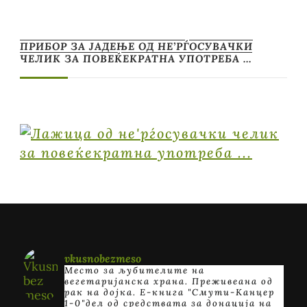
ПРИБОР ЗА ЈАДЕЊЕ ОД НЕ’РЃОСУВАЧКИ
ЧЕЛИК ЗА ПОВЕЌЕКРАТНА УПОТРЕБА …
vkusnobezmeso
Место за љубителите на
вегетаријанска храна. Преживеана од
рак на дојка.
E-книга "Смути-Канцер
1-0"дел од средствата за донација на