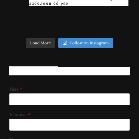
заболени од рак
Load More
Follow on Instagram
РЕГИСТРИРАЈ СЕ!
Име
*
Е-маил
*