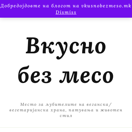
Добредојдовте на блогот на vkusnobezmeso.mk
Dismiss
Вкусно
без месо
Место за љубителите на веганска/
вегетаријанска храна, патувања и животен
стил