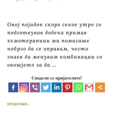
Овој појадок скоро секое утро го
подготвував додека примав
хемотерапиии ми помагаше
побрзо да се оправам, често
знаев да менувам комбинации со
овошјето за да …
Сподели со пријателите!
ПРОДОЛЖИ...