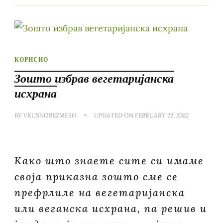
КОРИСНО
Зошто избрав вегетаријанска
исхрана
BY
VKUSNOBEZMESO
UPDATED ON
FEBRUARY 22, 2022
Како што знаете сите си имаме
своја приказна зошто сме се
префрлиле на вегетаријанска
или веганска исхрана, па решив и