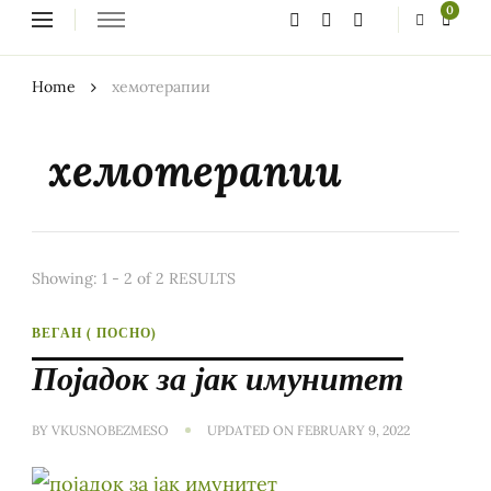
Looking
0
for
Something?
Home
хемотерапии
хемотерапии
Showing: 1 - 2 of 2 RESULTS
ВЕГАН ( ПОСНО)
Појадок за јак имунитет
BY
VKUSNOBEZMESO
UPDATED ON
FEBRUARY 9, 2022