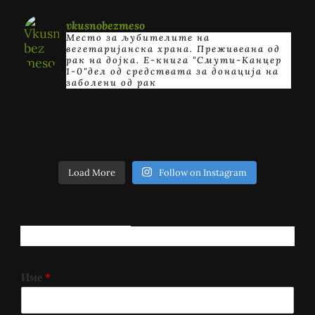
vkusnobezmeso
Место за љубителите на
вегетаријанска храна. Преживеана од
рак на дојка.
E-книга "Смути-Канцер
1-0"дел од средствата за донација на
заболени од рак
Load More
Follow on Instagram
РЕГИСТРИРАЈ СЕ!
Име
*