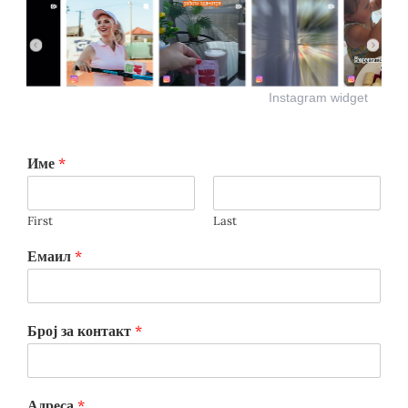
Instagram widget
Име
*
First
Last
Емаил
*
Број за контакт
*
Адреса
*