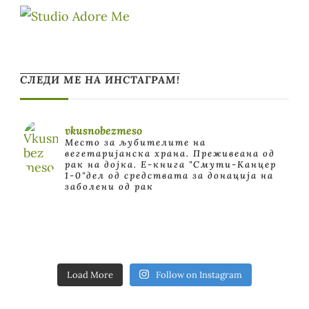
СЛЕДИ МЕ НА ИНСТАГРАМ!
vkusnobezmeso
Место за љубителите на
вегетаријанска храна. Преживеана од
рак на дојка.
E-книга "Смути-Канцер
1-0"дел од средствата за донација на
заболени од рак
Load More
Follow on Instagram