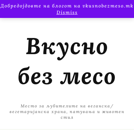
Добредојдовте на блогот на vkusnobezmeso.mk
Dismiss
Вкусно
без месо
Место за љубителите на веганска/
вегетаријанска храна, патувања и животен
стил