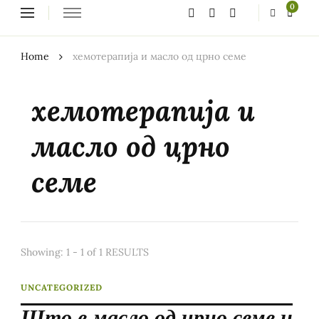
Looking
0
for
Something?
Home
хемотерапија и масло од црно семе
хемотерапија и
масло од црно
семе
Showing: 1 - 1 of 1 RESULTS
UNCATEGORIZED
Што е масло од црно семе и