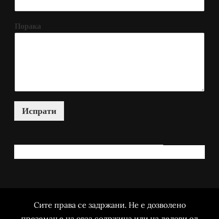
Порака
Испрати
КАКО МОЖАМ ДА ВИ ПОМОГНАМ?
Сите права се задржани. Не е дозволено
преземање на оваа содржина или на делови од