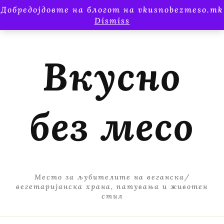
Добредојдовте на блогот на vkusnobezmeso.mk
Dismiss
Вкусно
без месо
Место за љубителите на веганска/
вегетаријанска храна, патувања и животен
стил