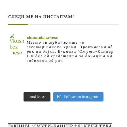
СЛЕДИ МЕ НА ИНСТАГРАМ!
vkusnobezmeso
Место за љубителите на
вегетаријанска храна. Преживеана од
рак на дојка.
E-книга "Смути-Канцер
1-0"дел од средствата за донација на
заболени од рак
Load More
Follow on Instagram
Е=КНИГА “СМУТИ-КАНЦЕР 1:0” КУПИ ТУКА