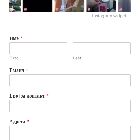
Instagram widget
Име
*
First
Last
Емаил
*
Број за контакт
*
Адреса
*