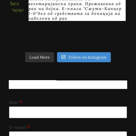
вегетаријанска храна. Преживеана од
рак на дојка.
E-книга "Смути-Канцер
1-0"дел од средствата за донација на
заболени од рак
Load More
Follow on Instagram
РЕГИСТРИРАЈ СЕ!
Име
*
Е-маил
*