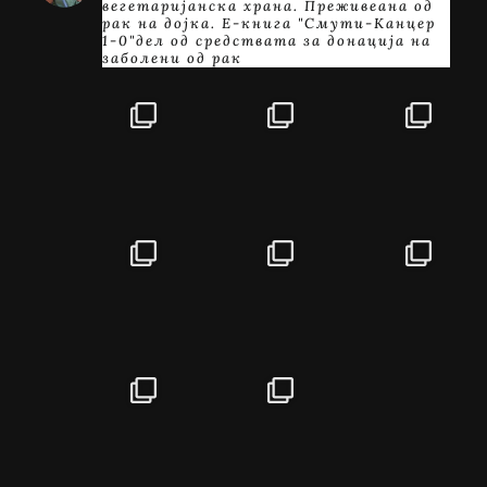
вегетаријанска храна. Преживеана од
рак на дојка.
E-книга "Смути-Канцер
1-0"дел од средствата за донација на
заболени од рак