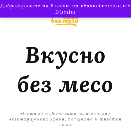
Добредојдовте на блогот на vkusnobezmeso.mk
Dismiss
Вкусно
без месо
Место за љубителите на веганска/
вегетаријанска храна, патувања и животен
стил