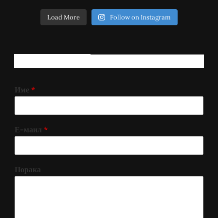
Load More
Follow on Instagram
РЕГИСТРИРАЈ СЕ!
Име
*
Е-маил
*
Порака