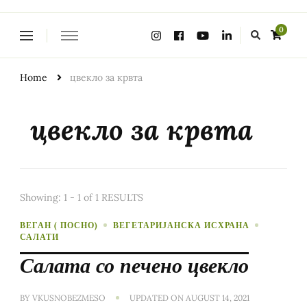
Looking
0
for
Something?
Home
цвекло за крвта
цвекло за крвта
Showing: 1 - 1 of 1 RESULTS
ВЕГАН ( ПОСНО)
ВЕГЕТАРИЈАНСКА ИСХРАНА
САЛАТИ
Салата со печено цвекло
BY
VKUSNOBEZMESO
UPDATED ON
AUGUST 14, 2021