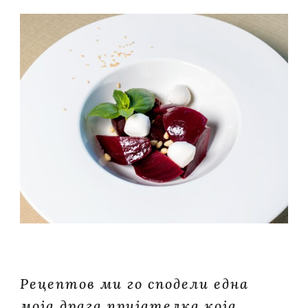
Рецептов ми го сподели една
моја драга пријателка која