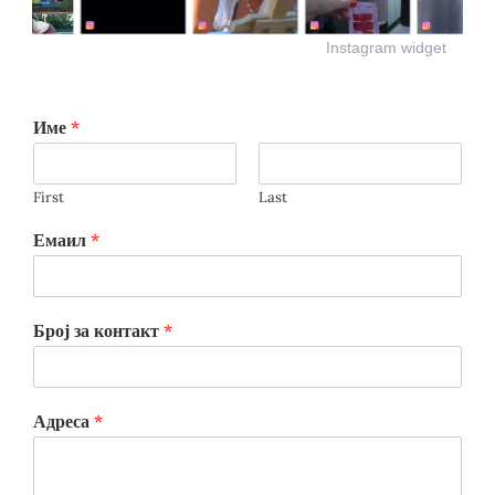
Instagram widget
Име
*
First
Last
Емаил
*
Број за контакт
*
Адреса
*