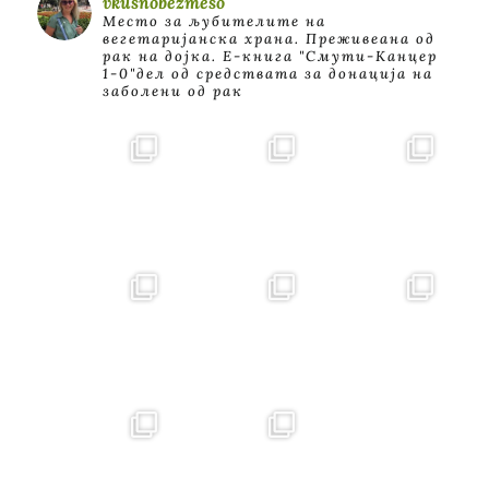
vkusnobezmeso
Место за љубителите на
вегетаријанска храна. Преживеана од
рак на дојка.
E-книга "Смути-Канцер
1-0"дел од средствата за донација на
заболени од рак