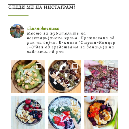
СЛЕДИ МЕ НА ИНСТАГРАМ!
vkusnobezmeso
Место за љубителите на
вегетаријанска храна. Преживеана од
рак на дојка.
E-книга "Смути-Канцер
1-0"дел од средствата за донација на
заболени од рак