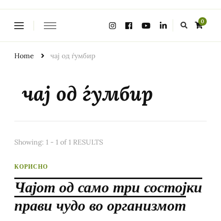
Looking
0
for
Something?
Home
чај од ѓумбир
чај од ѓумбир
Showing: 1 - 1 of 1 RESULTS
КОРИСНО
Чајот од само три состојки
прави чудо во организмот