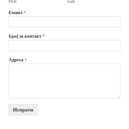
First
Last
Емаил
*
Број за контакт
*
Адреса
*
Испрати