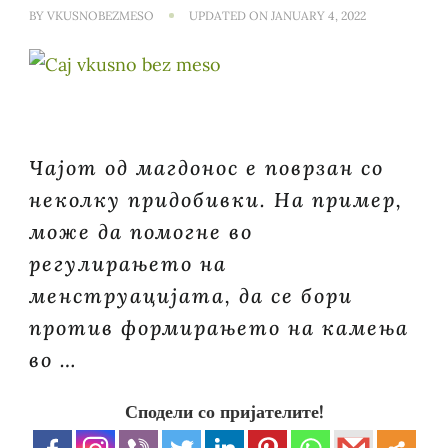
BY
VKUSNOBEZMESO
UPDATED ON
JANUARY 4, 2022
Чајот од магдонос е поврзан со
неколку придобивки. На пример,
може да помогне во
регулирањето на
менструацијата, да се бори
против формирањето на камења
во …
Сподели со пријателите!