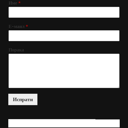
Име
*
Е-маил
*
Порака
Испрати
КАКО МОЖАМ ДА ВИ ПОМОГНАМ?