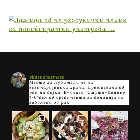
vkusnobezmeso
Место за љубителите на
вегетаријанска храна. Преживеана од
рак на дојка.
E-книга "Смути-Канцер
1-0"дел од средствата за донација на
заболени од рак