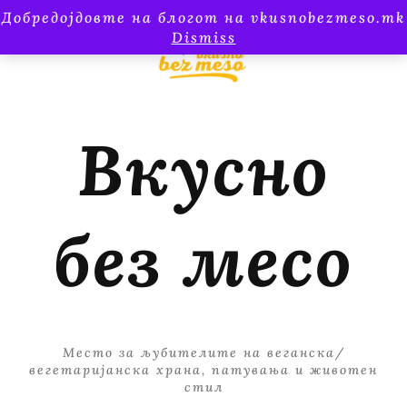
Добредојдовте на блогот на vkusnobezmeso.mk
Dismiss
Вкусно
без месо
Место за љубителите на веганска/
вегетаријанска храна, патувања и животен
стил