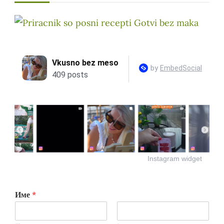
Instagram widget
Име
*