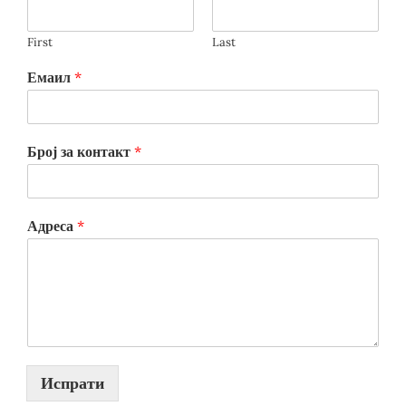
First
Last
Емаил
*
Број за контакт
*
Адреса
*
Испрати