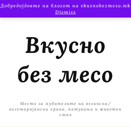
Добредојдовте на блогот на vkusnobezmeso.mk
Dismiss
Вкусно
без месо
Место за љубителите на веганска/
вегетаријанска храна, патувања и животен
стил