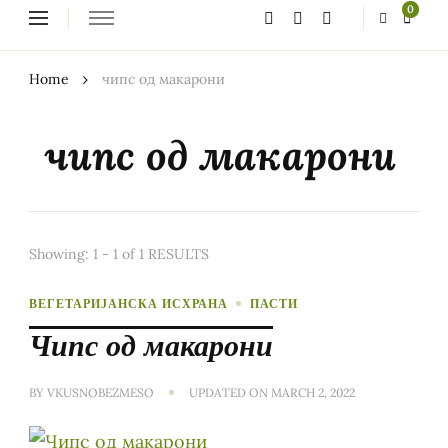
Looking
0
for
Something?
Home
чипс од макарони
чипс од макарони
Showing: 1 - 1 of 1 RESULTS
ВЕГЕТАРИЈАНСКА ИСХРАНА
ПАСТИ
Чипс од макарони
BY
VKUSNOBEZMESO
UPDATED ON
MARCH 2, 2022