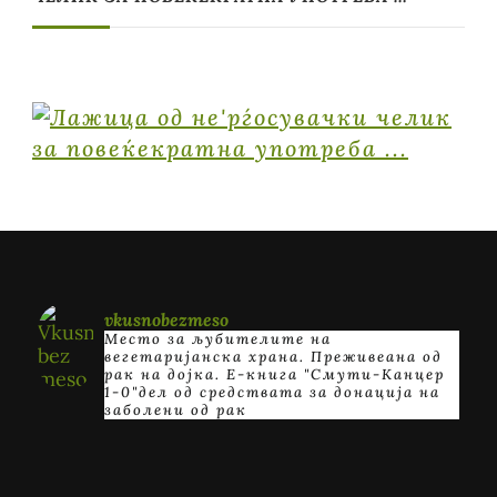
vkusnobezmeso
Место за љубителите на
вегетаријанска храна. Преживеана од
рак на дојка.
E-книга "Смути-Канцер
1-0"дел од средствата за донација на
заболени од рак