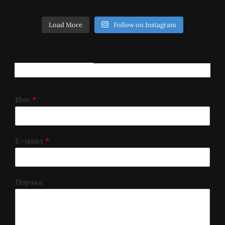
Load More
Follow on Instagram
РЕГИСТРИРАЈ СЕ!
Име
*
Е-маил
*
Порака