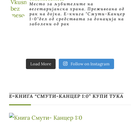
Место за љубителите на
вегетаријанска храна. Преживеана од
рак на дојка.
E-книга "Смути-Канцер
1-0"дел од средствата за донација на
заболени од рак
Load More
Follow on Instagram
Е=КНИГА “СМУТИ-КАНЦЕР 1:0” КУПИ ТУКА