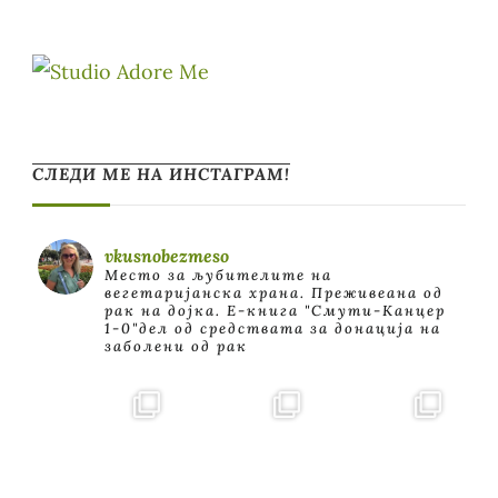
СЛЕДИ МЕ НА ИНСТАГРАМ!
vkusnobezmeso
Место за љубителите на
вегетаријанска храна. Преживеана од
рак на дојка.
E-книга "Смути-Канцер
1-0"дел од средствата за донација на
заболени од рак