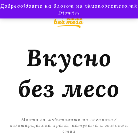
Добредојдовте на блогот на vkusnobezmeso.mk
Dismiss
Вкусно
без месо
Место за љубителите на веганска/
вегетаријанска храна, патувања и животен
стил