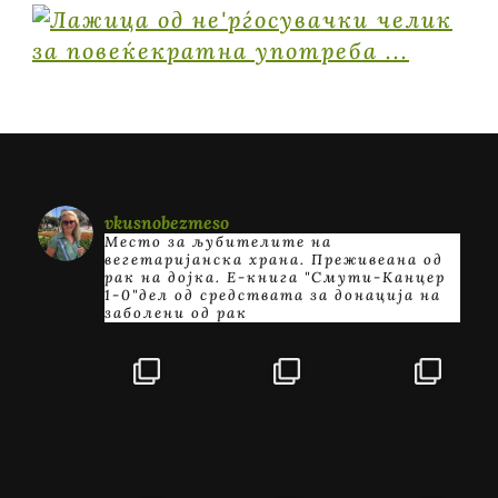
vkusnobezmeso
Место за љубителите на
вегетаријанска храна. Преживеана од
рак на дојка.
E-книга "Смути-Канцер
1-0"дел од средствата за донација на
заболени од рак