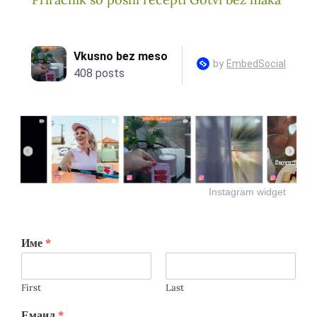
Instagram widget
Име
*
First
Last
Емаил
*