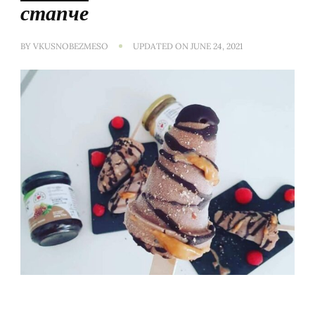
стапче
BY
VKUSNOBEZMESO
UPDATED ON
JUNE 24, 2021