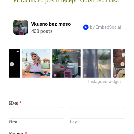
Instagram widget
Име
*
First
Last
Емаил
*