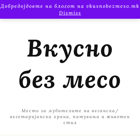
Добредојдовте на блогот на vkusnobezmeso.mk
Dismiss
Вкусно
без месо
Место за љубителите на веганска/
вегетаријанска храна, патувања и животен
стил