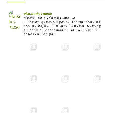
vkusnobezmeso
Место за љубителите на
вегетаријанска храна. Преживеана од
рак на дојка.
E-книга "Смути-Канцер
1-0"дел од средствата за донација на
заболени од рак