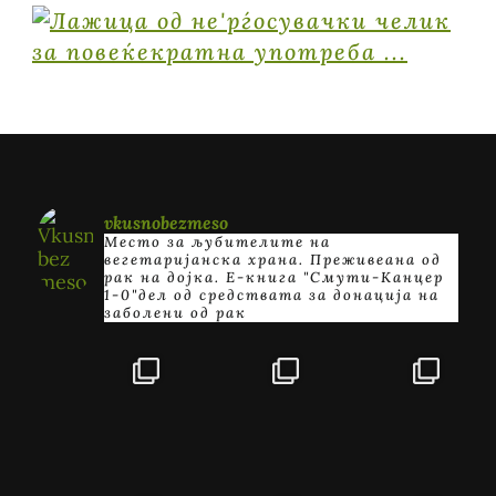
vkusnobezmeso
Место за љубителите на
вегетаријанска храна. Преживеана од
рак на дојка.
E-книга "Смути-Канцер
1-0"дел од средствата за донација на
заболени од рак