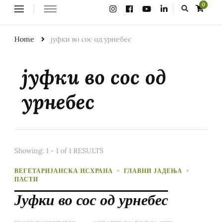
Looking
0
for
Something?
Home
јуфки во сос од урнебес
јуфки во сос од
урнебес
Showing: 1 - 1 of 1 RESULTS
ВЕГЕТАРИЈАНСКА ИСХРАНА
ГЛАВНИ ЈАДЕЊА
ПАСТИ
Јуфки во сос од урнебес