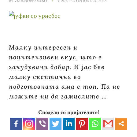
BY
VKUSNOBEZMESO
UPDATED ON
JUNE 24, 2022
Малку интересен и
поинтензивен вкус, што е
зачудувачи добар. И јас бев
малку скептична во
подготовката ама е топ. Па не
можите ни да замислите …
Сподели со пријателите!