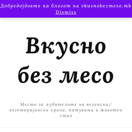
Добредојдовте на блогот на vkusnobezmeso.mk
Dismiss
Вкусно
без месо
Место за љубителите на веганска/
вегетаријанска храна, патувања и животен
стил