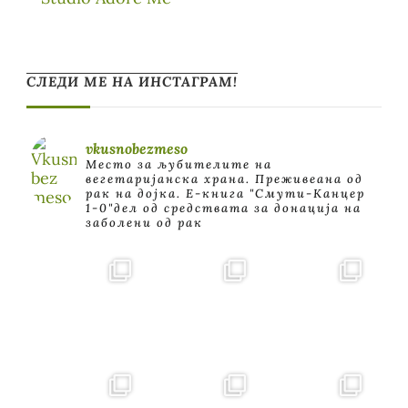
СЛЕДИ МЕ НА ИНСТАГРАМ!
vkusnobezmeso
Место за љубителите на
вегетаријанска храна. Преживеана од
рак на дојка.
E-книга "Смути-Канцер
1-0"дел од средствата за донација на
заболени од рак