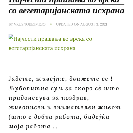
со вегетаријанската исхрана
BY
VKUSNOBEZMESO
UPDATED ON
AUGUST 3, 2021
Јадете, живејте, движете се !
Љубопитна сум за скоро сè што
придонесува за поздрав,
живописен и внимателен живот
(што е добра работа, бидејќи
моја работа …