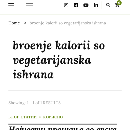
Looking
0
for
Something?
Home
broenje kalorii so vegetarijanska ishrana
broenje kalorii so
vegetarijanska
ishrana
Showing: 1 - 1 of 1 RESULTS
БЛОГ СТАТИИ
КОРИСНО
Најчести прашања во врска