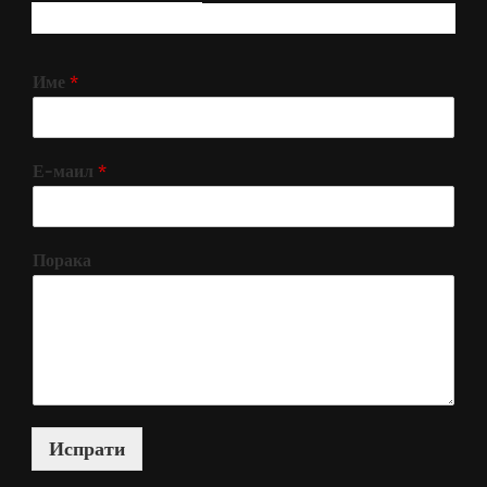
РЕГИСТРИРАЈ СЕ!
Име
*
Е-маил
*
Порака
Испрати