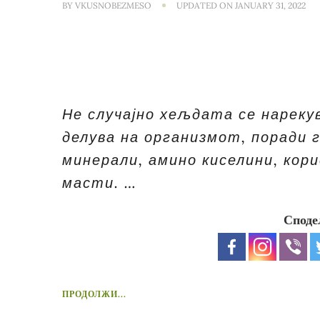
BY
VKUSNOBEZMESO
UPDATED ON
JANUARY 31, 2022
Не случајно хељдата се нареку
делува на организмот, поради
минерали, амино киселини, кор
масти. …
Споде
ПРОДОЛЖИ...