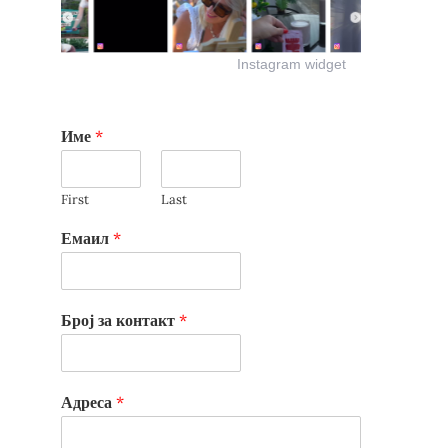
Instagram widget
Име
*
First
Last
Емаил
*
Број за контакт
*
Адреса
*