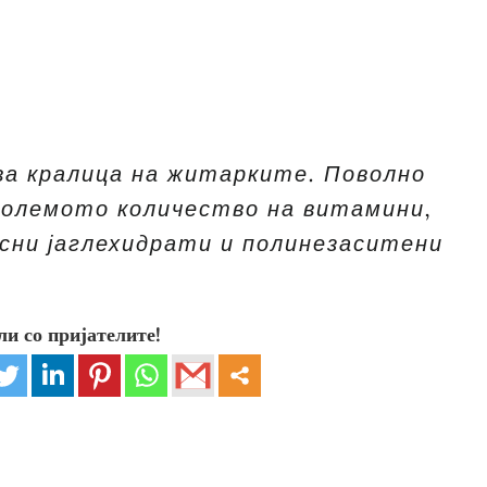
ва кралица на житарките. Поволно
 големото количество на витамини,
исни јаглехидрати и полинезаситени
ли со пријателите!