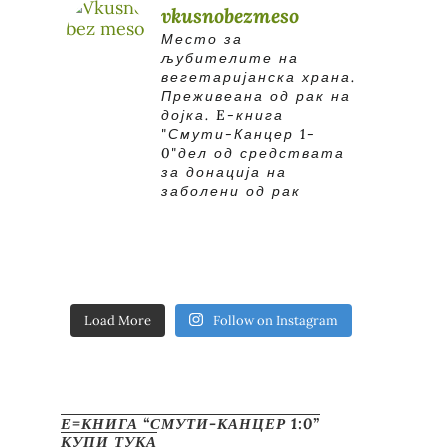
vkusnobezmeso
Место за
љубителите на
вегетаријанска храна.
Преживеана од рак на
дојка.
E-книга
"Смути-Канцер 1-
0"дел од средствата
за донација на
заболени од рак
Load More
Follow on Instagram
Е=КНИГА “СМУТИ-КАНЦЕР 1:0”
КУПИ ТУКА