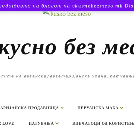
редојдовте на блогот на vkusnobezmeso.mk
Dis
кусно без ме
лите на веганска/вегетаријанска храна, патувањ
ТАРИЈАНСКА ПРОДАВНИЦА
ПЕРУАНСКА МАКА
E LOVE
ПАТУВАЊА
ВПЕЧАТОЦИ ОД КОРИСТЕЊ