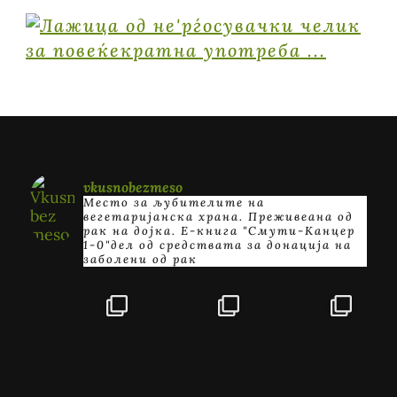
vkusnobezmeso
Место за љубителите на
вегетаријанска храна. Преживеана од
рак на дојка.
E-книга "Смути-Канцер
1-0"дел од средствата за донација на
заболени од рак