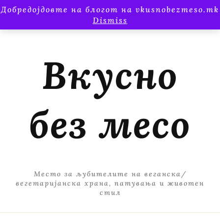
Добредојдовте на блогот на vkusnobezmeso.mk
Dismiss
Вкусно
без месо
Место за љубителите на веганска/
вегетаријанска храна, патувања и животен
стил