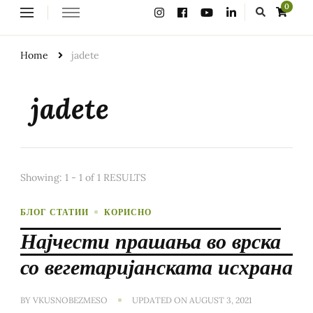
Looking
0
for
Something?
Home
jadete
jadete
Showing: 1 - 1 of 1 RESULTS
БЛОГ СТАТИИ
КОРИСНО
Најчести прашања во врска
со вегетаријанската исхрана
BY
VKUSNOBEZMESO
UPDATED ON
AUGUST 3, 2021