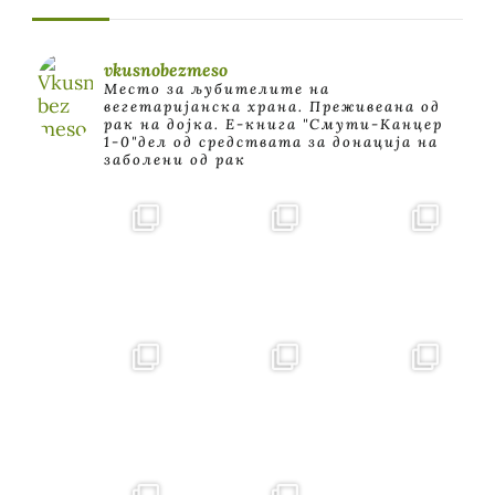
vkusnobezmeso
Место за љубителите на
вегетаријанска храна. Преживеана од
рак на дојка.
E-книга "Смути-Канцер
1-0"дел од средствата за донација на
заболени од рак