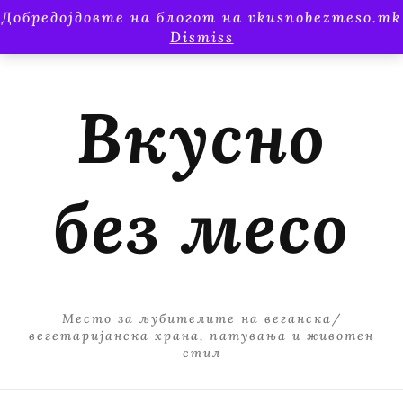
Добредојдовте на блогот на vkusnobezmeso.mk
Dismiss
Вкусно
без месо
Место за љубителите на веганска/
вегетаријанска храна, патувања и животен
стил