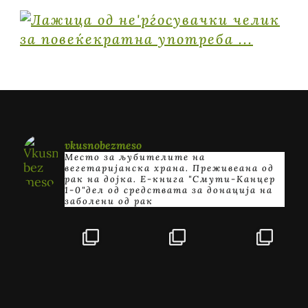
vkusnobezmeso
Место за љубителите на
вегетаријанска храна. Преживеана од
рак на дојка.
E-книга "Смути-Канцер
1-0"дел од средствата за донација на
заболени од рак