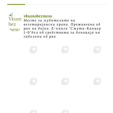
vkusnobezmeso
Место за љубителите на
вегетаријанска храна. Преживеана од
рак на дојка.
E-книга "Смути-Канцер
1-0"дел од средствата за донација на
заболени од рак