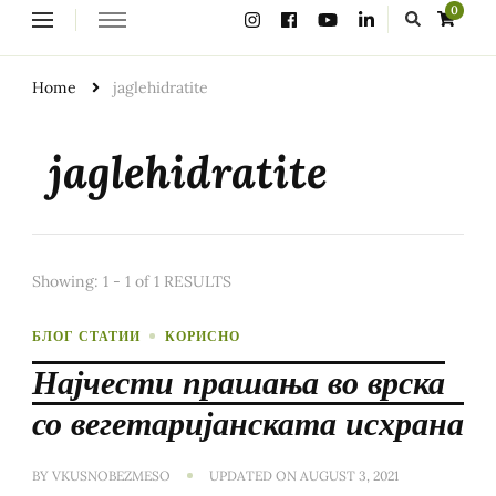
Looking
0
for
Something?
Home
jaglehidratite
jaglehidratite
Showing: 1 - 1 of 1 RESULTS
БЛОГ СТАТИИ
КОРИСНО
Најчести прашања во врска
со вегетаријанската исхрана
BY
VKUSNOBEZMESO
UPDATED ON
AUGUST 3, 2021