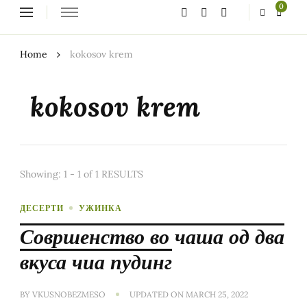
Looking
0
for
Something?
Home
kokosov krem
kokosov krem
Showing: 1 - 1 of 1 RESULTS
ДЕСЕРТИ
УЖИНКА
Совршенство во чаша од два
вкуса чиа пудинг
BY
VKUSNOBEZMESO
UPDATED ON
MARCH 25, 2022