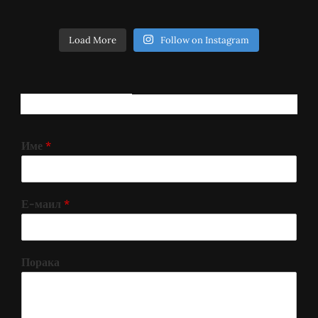
Load More
Follow on Instagram
РЕГИСТРИРАЈ СЕ!
Име
*
Е-маил
*
Порака