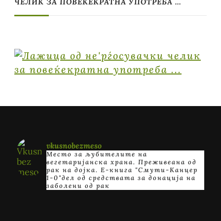
ЧЕЛИК ЗА ПОВЕЌЕКРАТНА УПОТРЕБА …
vkusnobezmeso
Место за љубителите на
вегетаријанска храна. Преживеана од
рак на дојка.
E-книга "Смути-Канцер
1-0"дел од средствата за донација на
заболени од рак