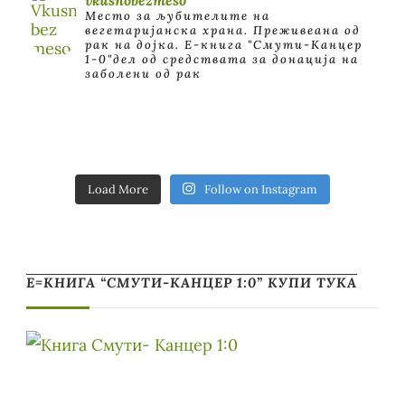
Место за љубителите на
вегетаријанска храна. Преживеана од
рак на дојка.
E-книга "Смути-Канцер
1-0"дел од средствата за донација на
заболени од рак
Load More
Follow on Instagram
Е=КНИГА “СМУТИ-КАНЦЕР 1:0” КУПИ ТУКА