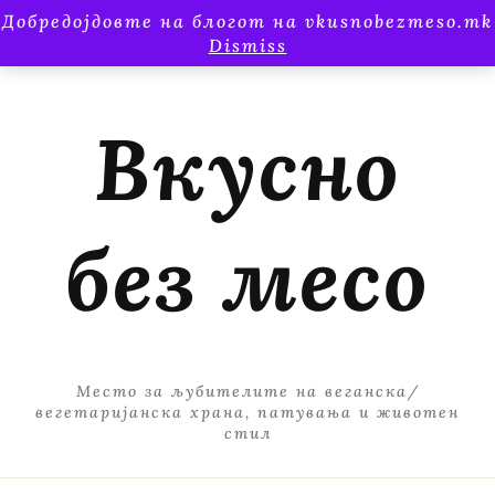
Добредојдовте на блогот на vkusnobezmeso.mk
Dismiss
Вкусно
без месо
Место за љубителите на веганска/
вегетаријанска храна, патувања и животен
стил