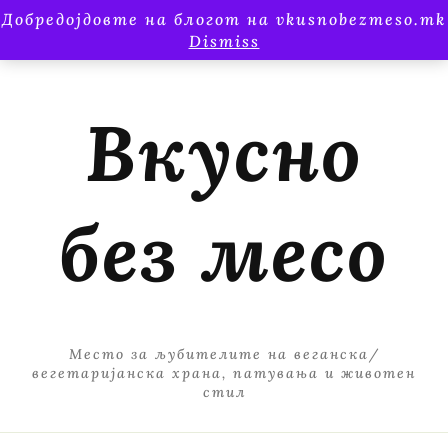
Добредојдовте на блогот на vkusnobezmeso.mk
Dismiss
Вкусно
без месо
Место за љубителите на веганска/
вегетаријанска храна, патувања и животен
стил