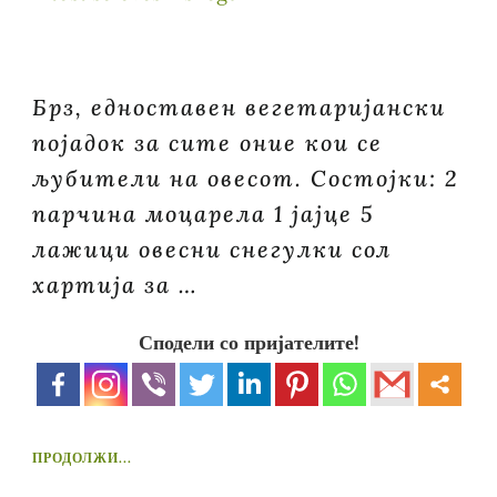
Брз, едноставен вегетаријански
појадок за сите оние кои се
љубители на овесот. Состојки: 2
парчина моцарела 1 јајце 5
лажици овесни снегулки сол
хартија за …
Сподели со пријателите!
ПРОДОЛЖИ...