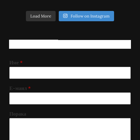
Load More
Follow on Instagram
РЕГИСТРИРАЈ СЕ!
Име
*
Е-маил
*
Порака