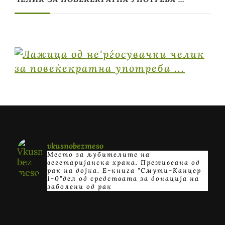
vkusnobezmeso
Место за љубителите на
вегетаријанска храна. Преживеана од
рак на дојка.
E-книга "Смути-Канцер
1-0"дел од средствата за донација на
заболени од рак