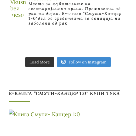
Место за љубителите на
вегетаријанска храна. Преживеана од
рак на дојка.
E-книга "Смути-Канцер
1-0"дел од средствата за донација на
заболени од рак
Load More
Follow on Instagram
Е=КНИГА “СМУТИ-КАНЦЕР 1:0” КУПИ ТУКА