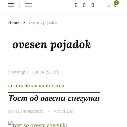
Looking
0
for
Something?
Home
ovesen pojadok
ovesen pojadok
Showing: 1 - 1 of 1 RESULTS
ВЕГЕТАРИЈАНСКА ИСХРАНА
Тост од овесни снегулки
BY
VKUSNOBEZMESO
MAY 13, 2021