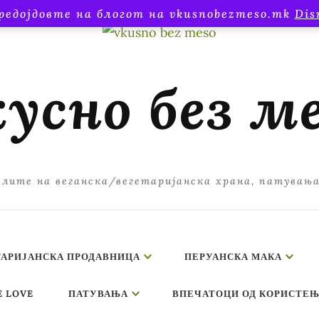
редојдовте на блогот на vkusnobezmeso.mk
Dis
усно без м
лите на веганска/вегетаријанска храна, патувањ
ТАРИЈАНСКА ПРОДАВНИЦА
ПЕРУАНСКА МАКА
E LOVE
ПАТУВАЊА
ВПЕЧАТОЦИ ОД КОРИСТЕЊ