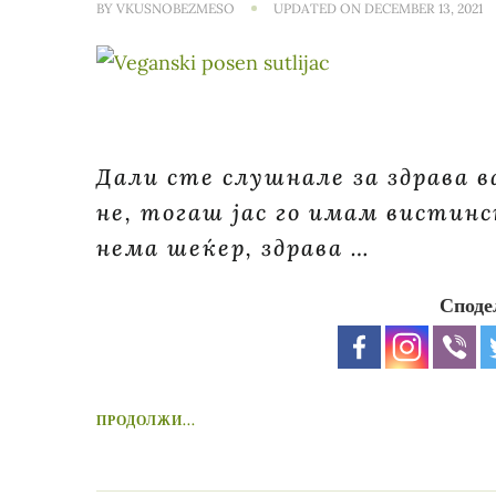
BY
VKUSNOBEZMESO
UPDATED ON
DECEMBER 13, 2021
Дали сте слушнале за здрава в
не, тогаш јас го имам вистин
нема шеќер, здрава …
Споде
ПРОДОЛЖИ...