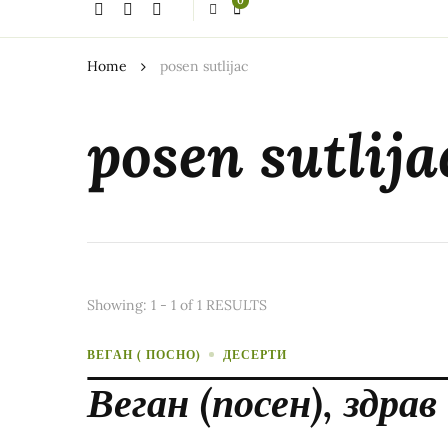
0
thing?
Home
posen sutlijac
posen sutlija
Showing: 1 - 1 of 1 RESULTS
ВЕГАН ( ПОСНО)
ДЕСЕРТИ
Веган (посен), здрав