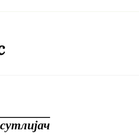
c
 сутлијач