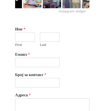
Instagram widget
Име
*
First
Last
Емаил
*
Број за контакт
*
Адреса
*