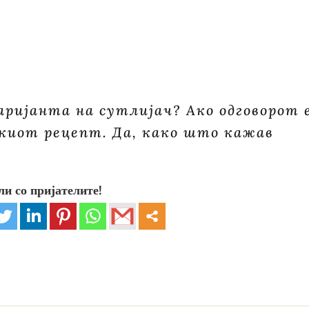
аријанта на сутлијач? Ако одговорот 
скиот рецепт. Да, како што кажав
ли со пријателите!