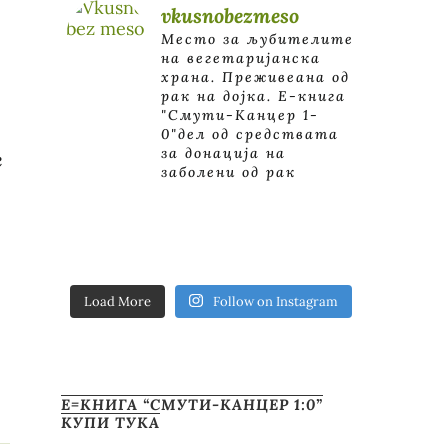
vkusnobezmeso
Место за љубителите
на вегетаријанска
храна. Преживеана од
рак на дојка.
E-книга
"Смути-Канцер 1-
0"дел од средствата
за донација на
е
заболени од рак
Load More
Follow on Instagram
Е=КНИГА “СМУТИ-КАНЦЕР 1:0”
КУПИ ТУКА