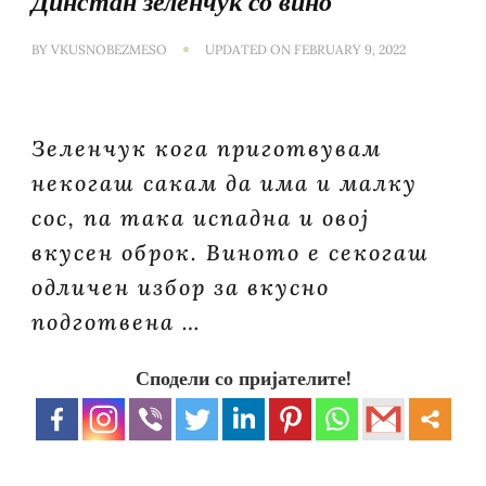
Динстан зеленчук со вино
BY
VKUSNOBEZMESO
UPDATED ON
FEBRUARY 9, 2022
Зеленчук кога приготвувам
некогаш сакам да има и малку
сос, па така испадна и овој
вкусен оброк. Виното е секогаш
одличен избор за вкусно
подготвена …
Сподели со пријателите!