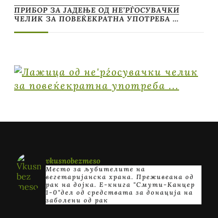
ПРИБОР ЗА ЈАДЕЊЕ ОД НЕ’РЃОСУВАЧКИ
ЧЕЛИК ЗА ПОВЕЌЕКРАТНА УПОТРЕБА …
vkusnobezmeso
Место за љубителите на
вегетаријанска храна. Преживеана од
рак на дојка.
E-книга "Смути-Канцер
1-0"дел од средствата за донација на
заболени од рак