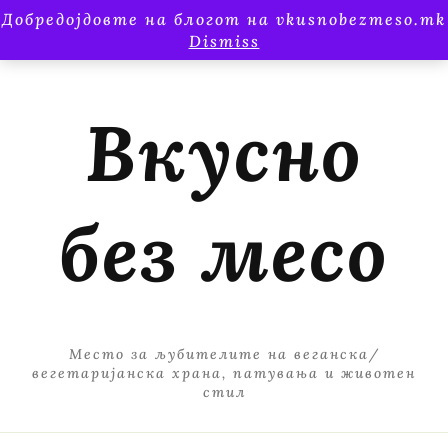
Добредојдовте на блогот на vkusnobezmeso.mk
Dismiss
Вкусно
без месо
Место за љубителите на веганска/
вегетаријанска храна, патувања и животен
стил