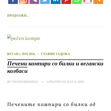
ПРОДОЛЖИ...
ВЕГАН ( ПОСНО)
ГЛАВНИ ЈАДЕЊА
Печени компири со билки и вегански
колбаси
BY
VKUSNOBEZMESO
UPDATED ON
JULY 6, 2022
Печените компири со билки од