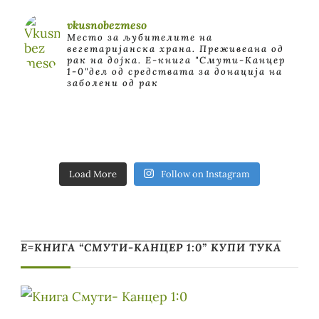
vkusnobezmeso
Место за љубителите на
вегетаријанска храна. Преживеана од
рак на дојка.
E-книга "Смути-Канцер
1-0"дел од средствата за донација на
заболени од рак
Load More
Follow on Instagram
Е=КНИГА “СМУТИ-КАНЦЕР 1:0” КУПИ ТУКА