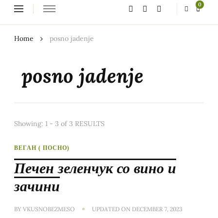
Looking
0
for
Something?
Home
posno jadenje
posno jadenje
Showing: 1 - 3 of 3 RESULTS
ВЕГАН ( ПОСНО)
Печен зеленчук со вино и
зачини
BY
VKUSNOBEZMESO
UPDATED ON
DECEMBER 7, 2023