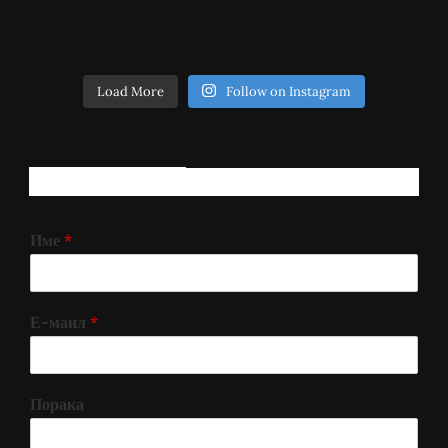
Load More
Follow on Instagram
РЕГИСТРИРАЈ СЕ!
Име
*
Е-маил
*
Порака