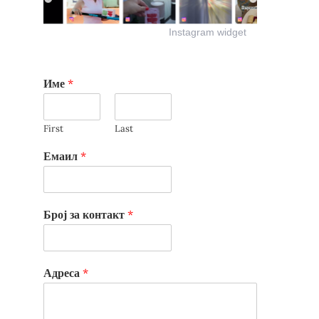
Instagram widget
Име
*
First
Last
Емаил
*
Број за контакт
*
Адреса
*