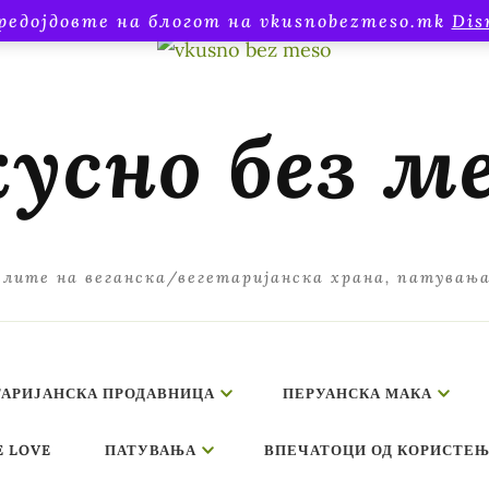
редојдовте на блогот на vkusnobezmeso.mk
Dis
усно без м
лите на веганска/вегетаријанска храна, патувањ
ТАРИЈАНСКА ПРОДАВНИЦА
ПЕРУАНСКА МАКА
E LOVE
ПАТУВАЊА
ВПЕЧАТОЦИ ОД КОРИСТЕЊ