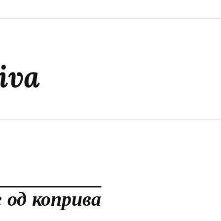
iva
 од коприва