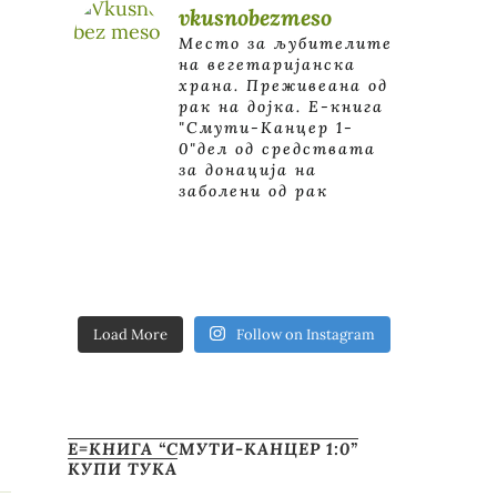
vkusnobezmeso
Место за љубителите
на вегетаријанска
храна. Преживеана од
рак на дојка.
E-книга
"Смути-Канцер 1-
0"дел од средствата
за донација на
заболени од рак
Load More
Follow on Instagram
Е=КНИГА “СМУТИ-КАНЦЕР 1:0”
КУПИ ТУКА