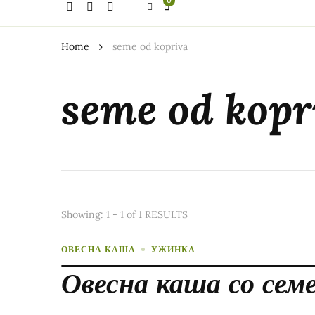
0
thing?
Home
seme od kopriva
seme od kopr
Showing: 1 - 1 of 1 RESULTS
ОВЕСНА КАША
УЖИНКА
Овесна каша со семе