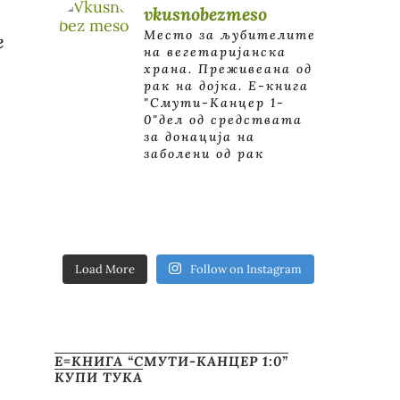
vkusnobezmeso
Место за љубителите
е
на вегетаријанска
храна. Преживеана од
рак на дојка.
E-книга
"Смути-Канцер 1-
0"дел од средствата
за донација на
заболени од рак
Load More
Follow on Instagram
Е=КНИГА “СМУТИ-КАНЦЕР 1:0”
КУПИ ТУКА