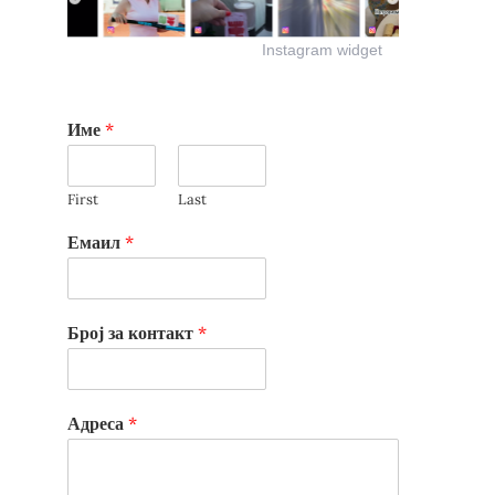
Instagram widget
Име
*
First
Last
Емаил
*
Број за контакт
*
Адреса
*