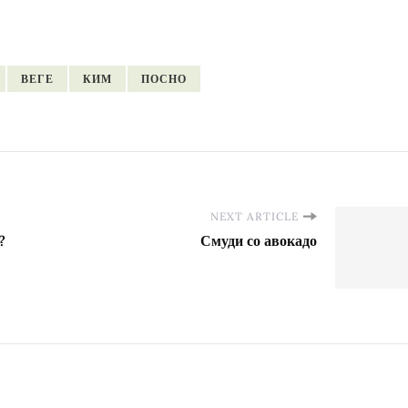
ВЕГЕ
КИМ
ПОСНО
NEXT ARTICLE
?
Смуди со авокадо