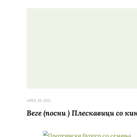
APRIL 19, 2021
Веге (посни ) Плескавици со ки