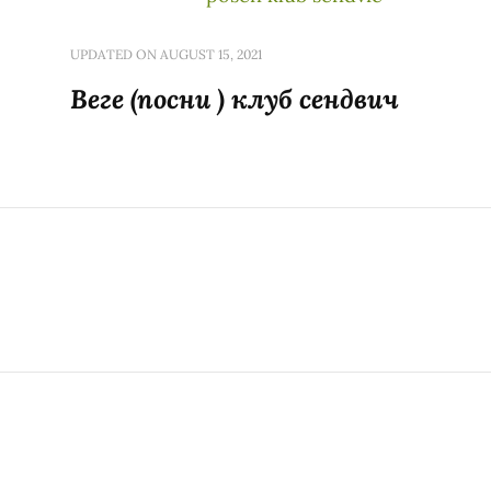
UPDATED ON
AUGUST 15, 2021
Веге (посни ) клуб сендвич