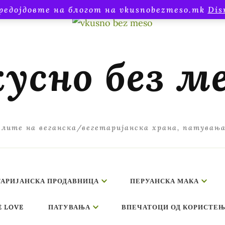
редојдовте на блогот на vkusnobezmeso.mk
Dis
усно без м
лите на веганска/вегетаријанска храна, патувањ
ТАРИЈАНСКА ПРОДАВНИЦА
ПЕРУАНСКА МАКА
E LOVE
ПАТУВАЊА
ВПЕЧАТОЦИ ОД КОРИСТЕЊ