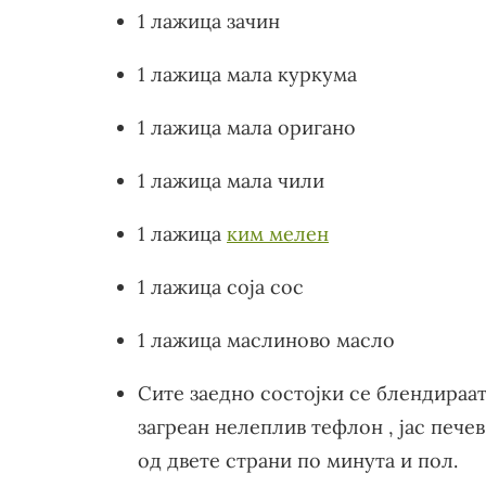
1 лажица зачин
1 лажица мала куркума
1 лажица мала оригано
1 лажица мала чили
1 лажица
ким мелен
1 лажица соја сос
1 лажица маслиново масло
Сите заедно состојки се блендираат
загреан нелеплив тефлон , јас пече
од двете страни по минута и пол.