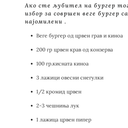
Ако сте љубител на бургер то
избор за совршен веге бургер с
најомилени .
Веге бургер од црвен грав и киноа
200 гр црвен крав од конзерва
100 гр.кисната киноа
3 лажици овесни снегулки
1/2 кромид црвен
2-3 чешниња лук
1 лажица црвен пипер