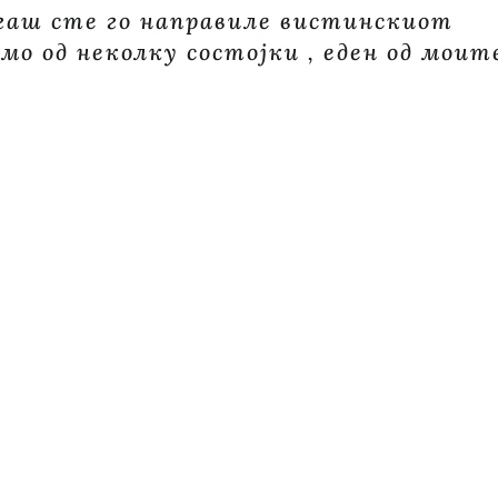
гаш сте го направиле вистинскиот
амо од неколку состојки , еден од моит