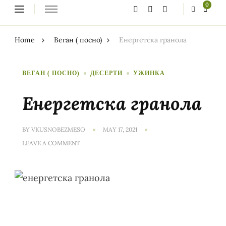
Looking
0
for
Something?
Home
Веган ( посно)
Енергетска гранoла
ВЕГАН ( ПОСНО)
ДЕСЕРТИ
УЖИНКА
Енергетска гранoла
BY
VKUSNOBEZMESO
MAY 17, 2021
ON
LEAVE A COMMENT
ЕНЕРГЕТСКА
ГРАНOЛА