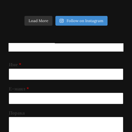
Load More
Follow on Instagram
РЕГИСТРИРАЈ СЕ!
Име
*
Е-маил
*
Порака