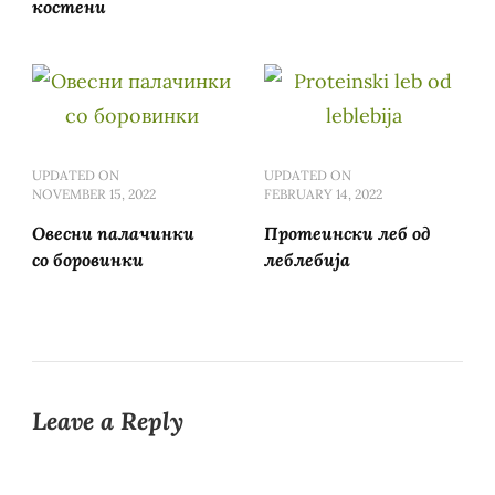
костени
UPDATED ON
UPDATED ON
NOVEMBER 15, 2022
FEBRUARY 14, 2022
Овесни палачинки
Протеински леб од
со боровинки
леблебија
Leave a Reply