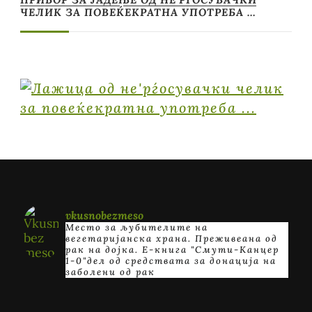
ЧЕЛИК ЗА ПОВЕЌЕКРАТНА УПОТРЕБА …
vkusnobezmeso
Место за љубителите на
вегетаријанска храна. Преживеана од
рак на дојка.
E-книга "Смути-Канцер
1-0"дел од средствата за донација на
заболени од рак