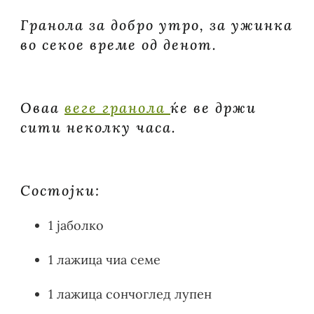
Гранола за добро утро, за ужинка
во секое време од денот.
Оваа
веге гранoла
ќе ве држи
сити неколку часа.
Состојки:
1 јаболко
1 лажица чиа семе
1 лажица сончоглед лупен