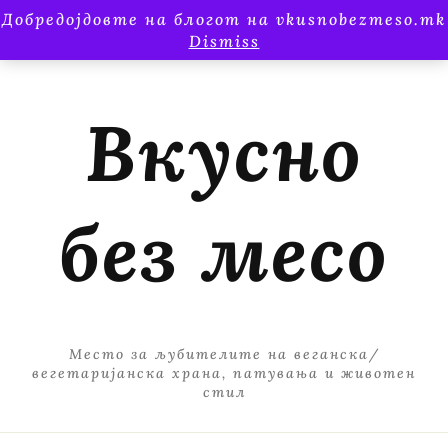
Добредојдовте на блогот на vkusnobezmeso.mk
Dismiss
Вкусно
без месо
Место за љубителите на веганска/
вегетаријанска храна, патувања и животен
стил