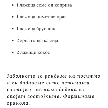
1 лажица семе од коприва
1 лажица цимет во прав
1 лажица брусница
2 зрна горка кајсија
2 лажици кокос
Јаболкото го рендаме на поситно
и ги додавеме сите останати
состојки, мешаме додека се
спојат состојките. Формираме
гранoла.