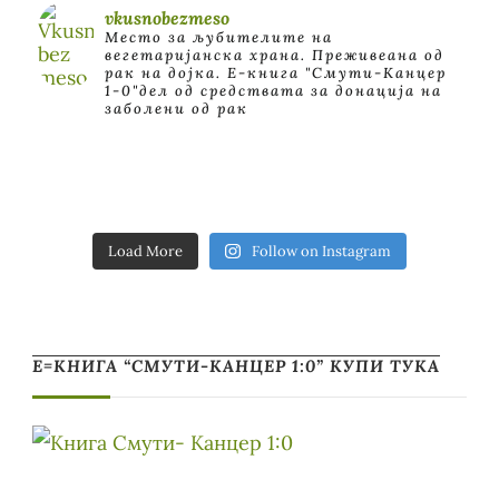
vkusnobezmeso
Место за љубителите на
вегетаријанска храна. Преживеана од
рак на дојка.
E-книга "Смути-Канцер
1-0"дел од средствата за донација на
заболени од рак
Load More
Follow on Instagram
Е=КНИГА “СМУТИ-КАНЦЕР 1:0” КУПИ ТУКА