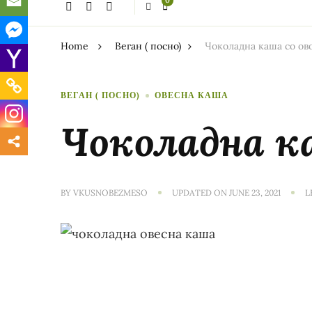
0
thing?
Home
Веган ( посно)
Чоколадна каша со ов
ВЕГАН ( ПОСНО)
ОВЕСНА КАША
Чоколадна ка
BY
VKUSNOBEZMESO
UPDATED ON
JUNE 23, 2021
L