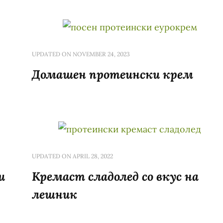
UPDATED ON
NOVEMBER 24, 2023
Домашен протеински крем
UPDATED ON
APRIL 28, 2022
и
Кремаст сладолед со вкус на
лешник