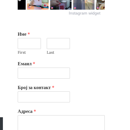
Instagram widget
Име
*
First
Last
Емаил
*
Број за контакт
*
Адреса
*