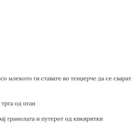
со млекото ги ставате во тенџерче да се сварат
 трга од оган
рај гранолата и путерот од кикиритки