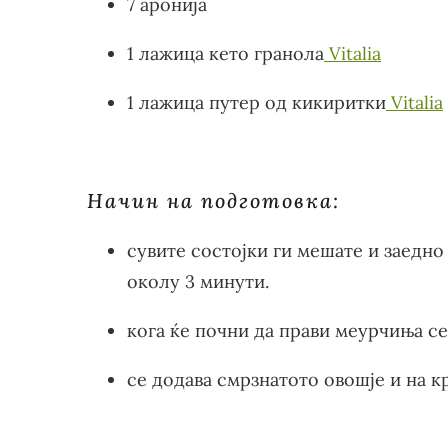
7 аронија
1 лажица кето гранола
Vitalia
1 лажица путер од кикиритки
Vitalia
Начин на подготовка:
сувите состојки ги мешате и заедно 
околу 3 минути.
кога ќе почни да прави меурчиња се
се додава смрзнатото овошје и на к