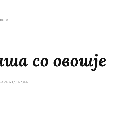
ошје
ша со овошје
ON
EAVE A COMMENT
ЧОКОЛАДНА
КАША
СО
ОВОШЈЕ