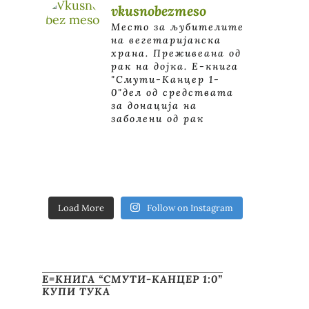
vkusnobezmeso
Место за љубителите
на вегетаријанска
храна. Преживеана од
рак на дојка.
E-книга
"Смути-Канцер 1-
0"дел од средствата
за донација на
заболени од рак
Load More
Follow on Instagram
Е=КНИГА “СМУТИ-КАНЦЕР 1:0”
КУПИ ТУКА