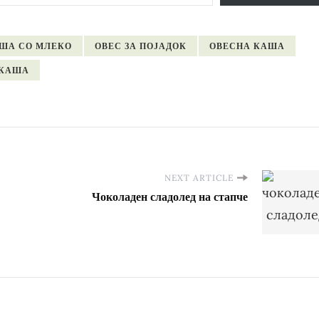
ША СО МЛЕКО
ОВЕС ЗА ПОЈАДОК
ОВЕСНА КАША
 КАША
NEXT ARTICLE
Чоколаден сладолед на стапче