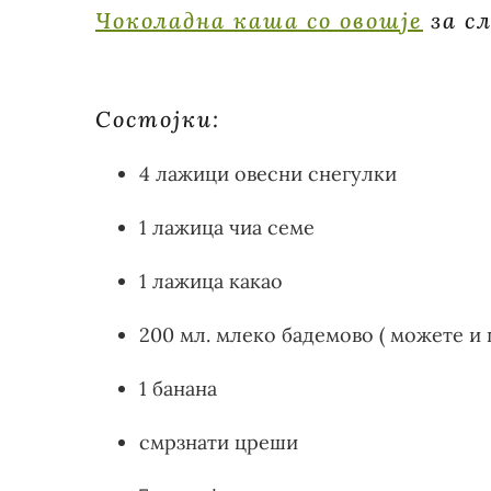
Чоколадна каша со овошје
за сл
Состојки:
4 лажици овесни снегулки
1 лажица чиа семе
1 лажица какао
200 мл. млеко бадемово ( можете и 
1 банана
смрзнати цреши