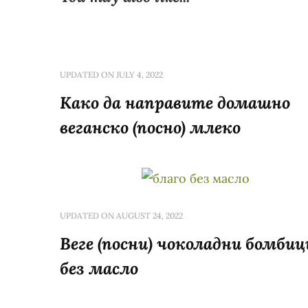
UPDATED ON
JULY 4, 2022
Како да направите домашно
веганско (посно) млеко
UPDATED ON
AUGUST 24, 2022
Веге (посни) чоколадни бомбиц
без масло