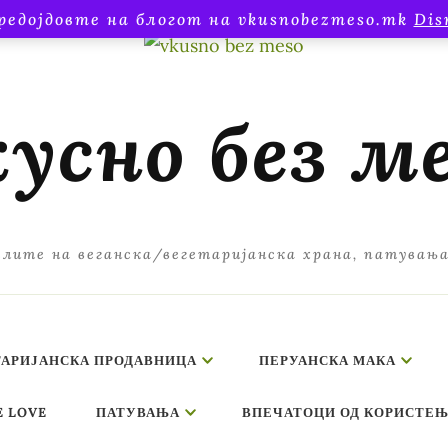
редојдовте на блогот на vkusnobezmeso.mk
Dis
усно без м
лите на веганска/вегетаријанска храна, патувањ
ТАРИЈАНСКА ПРОДАВНИЦА
ПЕРУАНСКА МАКА
E LOVE
ПАТУВАЊА
ВПЕЧАТОЦИ ОД КОРИСТЕЊ