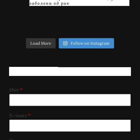
заболени од рак
Load More
Follow on Instagram
РЕГИСТРИРАЈ СЕ!
Име
*
Е-маил
*