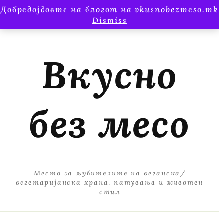
Добредојдовте на блогот на vkusnobezmeso.mk
Dismiss
Вкусно
без месо
Место за љубителите на веганска/
вегетаријанска храна, патувања и животен
стил