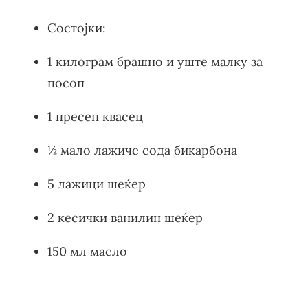
Состојки:
1 килограм брашно и уште малку за
посоп
1 пресен квасец
½ мало лажиче сода бикарбона
5 лажици шеќер
2 кесички ванилин шеќер
150 мл масло