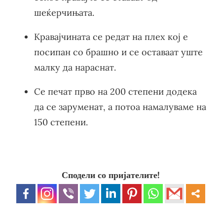
шеќерчињата.
Кравајчината се редат на плех кој е
посипан со брашно и се оставаат уште
малку да нараснат.
Се печат прво на 200 степени додека
да се заруменат, а потоа намалуваме на
150 степени.
Сподели со пријателите!