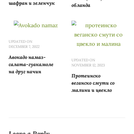
шафран и зеленчук
обланда
UPDATED ON
DECEMBER 7, 2022
Авокадо намаз-
UPDATED ON
салата-гуакамоле
NOVEMBER 12, 2023
на друг начин
Протеинско
веганско смути со
малини и цвекло
Leave a Reply