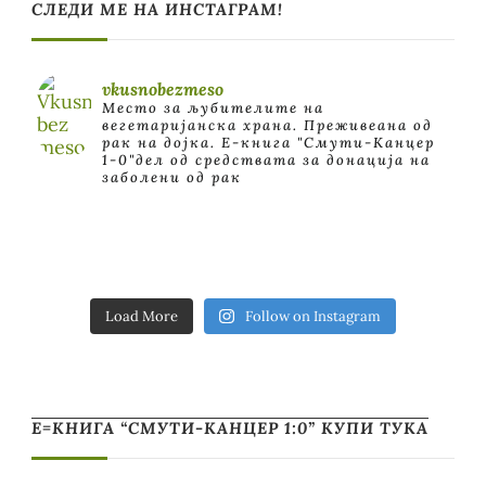
СЛЕДИ МЕ НА ИНСТАГРАМ!
vkusnobezmeso
Место за љубителите на
вегетаријанска храна. Преживеана од
рак на дојка.
E-книга "Смути-Канцер
1-0"дел од средствата за донација на
заболени од рак
Load More
Follow on Instagram
Е=КНИГА “СМУТИ-КАНЦЕР 1:0” КУПИ ТУКА