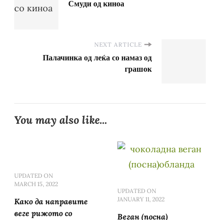
Смуди од киноа
NEXT ARTICLE
Палачинка од леќа со намаз од
грашок
You may also like...
UPDATED ON
MARCH 15, 2022
UPDATED ON
JANUARY 11, 2022
Како да направите
веге рижото со
Веган (посна)