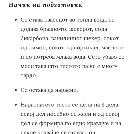
Начин на подготовка
Се става квасецот во топла вода, се
додава брашното, шеќерот, сода
бикарбона, ванилиниот шеќер, сокот
од лимон, сокот од портокал, маслото
и по потреба млака вода. Сето убаво се
меси така што тестото да не е многу
тврдо.
Се остава да нарасни.
Нараснатото тесто се дели на 8 дела,
секој дел посебно се меси и од секој
дел се формира по едно кравајче и на
секое кравајче се ставаат од