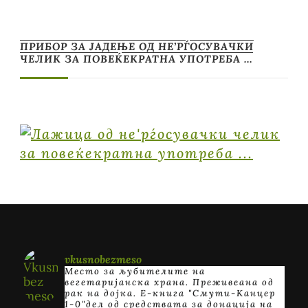
ПРИБОР ЗА ЈАДЕЊЕ ОД НЕ’РЃОСУВАЧКИ
ЧЕЛИК ЗА ПОВЕЌЕКРАТНА УПОТРЕБА …
vkusnobezmeso
Место за љубителите на
вегетаријанска храна. Преживеана од
рак на дојка.
E-книга "Смути-Канцер
1-0"дел од средствата за донација на