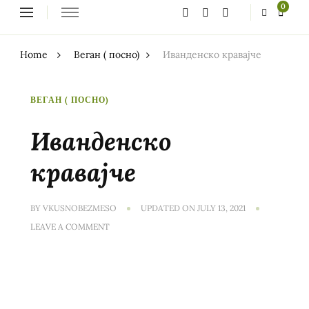
Looking
0
for
Something?
Home
Веган ( посно)
Иванденско кравајче
ВЕГАН ( ПОСНО)
Иванденско
кравајче
BY
VKUSNOBEZMESO
UPDATED ON
JULY 13, 2021
ON
LEAVE A COMMENT
ИВАНДЕНСКО
КРАВАЈЧЕ