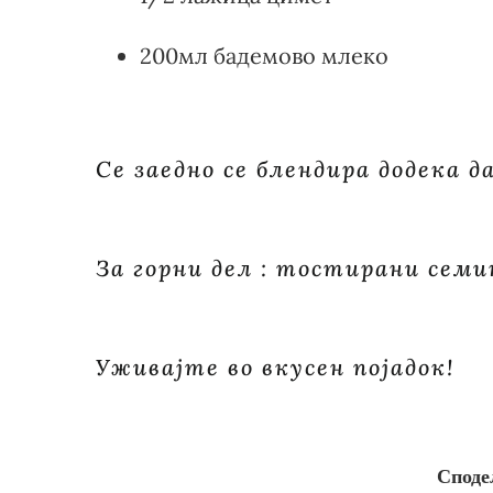
200мл бадемово млеко
Се заедно се блендира додека д
За горни дел : тостирани семи
Уживајте во вкусен појадок!
Споде