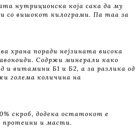
ата нутриционска која сака да му
ви со вишокот килограми. Па таа за
ва храна поради нејзината висока
авоноиди. Содржи минерали како
д и витамини Б1 и Б2, а за разлика од
жи голема количина на
80% скроб, додека остатокот е
, протеини и масти.