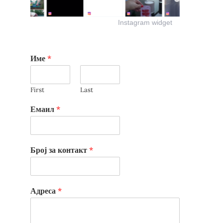
Instagram widget
Име
*
First
Last
Емаил
*
Број за контакт
*
Адреса
*