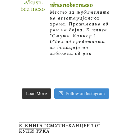
vkusnobezmeso
Место за љубителите
на вегетаријанска
храна. Преживеана од
рак на дојка.
E-книга
"Смути-Канцер 1-
0"дел од средствата
за донација на
заболени од рак
Load More
Follow on Instagram
Е=КНИГА “СМУТИ-КАНЦЕР 1:0”
КУПИ ТУКА