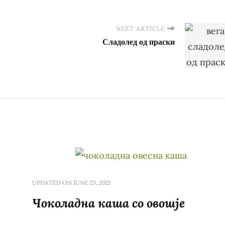
NEXT ARTICLE
Сладолед од праски
UPDATED ON
JUNE 23, 2021
Чоколадна каша со овошје