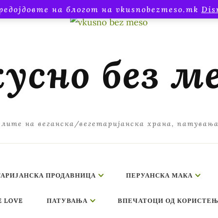
редојдовте на блогот на vkusnobezmeso.mk
Dis
усно без м
лите на веганска/вегетаријанска храна, патувањ
ТАРИЈАНСКА ПРОДАВНИЦА
ПЕРУАНСКА МАКА
E LOVE
ПАТУВАЊА
ВПЕЧАТОЦИ ОД КОРИСТЕЊ