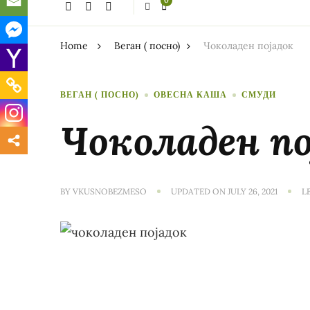
0
thing?
Home
Веган ( посно)
Чоколаден појадок
ВЕГАН ( ПОСНО)
ОВЕСНА КАША
СМУДИ
Чоколаден по
BY
VKUSNOBEZMESO
UPDATED ON
JULY 26, 2021
L