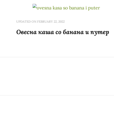
UPDATED ON
FEBRUARY 22, 2022
Овесна каша со банана и путер