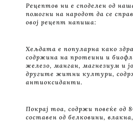
Рецептов ни е споделен од наш
помогни на народот да се спра
овој рецепт напиша:
Хељдата е популарна како здра
содржина на протеини и биофл
железо, манган, магнезиум и јо
другите житни култури, содр
антиоксиданти.
Покрај тоа, содржи повеќе од 
составен од белковини, влакна