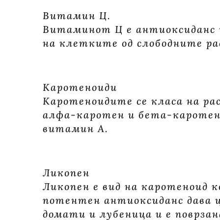
Витамин Ц.
Витаминот Ц е антиоксиданс 
на клетките од слободните ра
Каротеноиди
Каротеноидите се класа на ра
алфа-каротен и бета-каротен,
витамин А.
Ликопен
Ликопен е вид на каротеноид к
потентен антиоксиданс дава ц
домати и лубеница и е поврзан