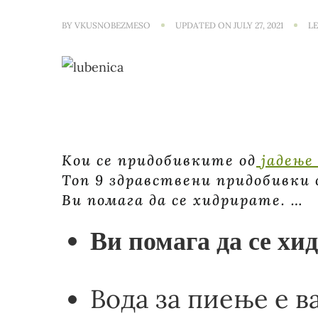
BY
VKUSNOBEZMESO
UPDATED ON
JULY 27, 2021
L
Кои се придобивките од
јадење
Топ 9 здравствени придобивки 
Ви помага да се хидрирате. …
Ви помага да се хи
Вода за пиење е в