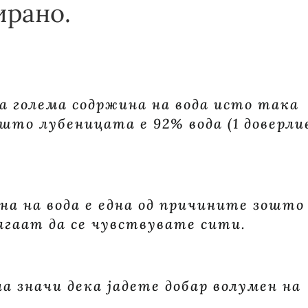
ирано.
а голема содржина на вода исто така
што лубеницата е 92% вода (1 доверли
на на вода е една од причините зошто
агаат да се чувствувате сити.
а значи дека јадете добар волумен на