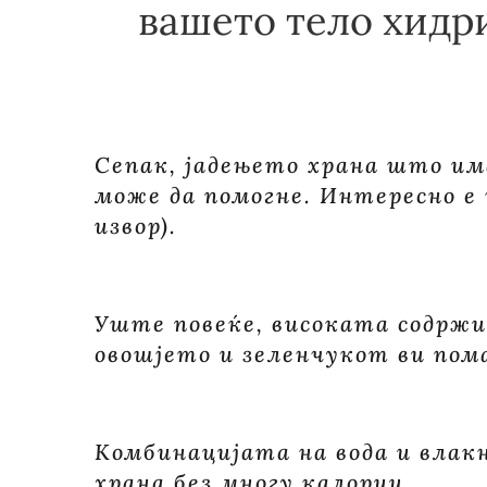
вашето тело хидр
Сепак, јадењето храна што им
може да помогне. Интересно е 
извор).
Уште повеќе, високата содржи
овошјето и зеленчукот ви пом
Комбинацијата на вода и влакн
храна без многу калории.