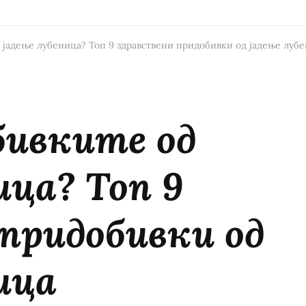
 јадење лубеница? Топ 9 здравствени придобивки од јадење луб
бивките од
ица? Топ 9
придобивки од
ица