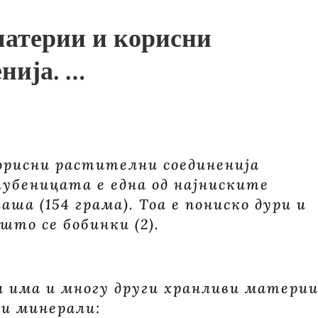
атерии и корисни
нија. …
орисни растителни соединенија
лубеницата е една од најниските
аша (154 грама). Тоа е пониско дури и
 што се бобинки (2).
а има и многу други хранливи материи
 и минерали: