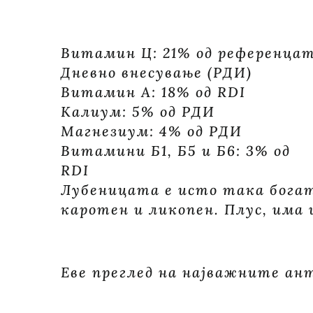
Витамин Ц: 21% од референца
Дневно внесување (РДИ)
Витамин А: 18% од RDI
Калиум: 5% од РДИ
Магнезиум: 4% од РДИ
Витамини Б1, Б5 и Б6: 3% од
RDI
Лубеницата е исто така богат
каротен и ликопен. Плус, има
Еве преглед на најважните ан