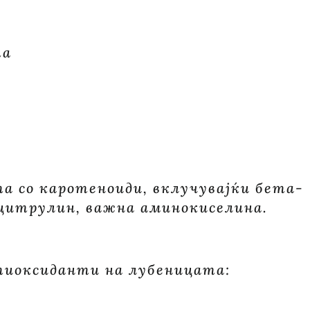
та
а со каротеноиди, вклучувајќи бета-
 цитрулин, важна аминокиселина.
тиоксиданти на лубеницата: