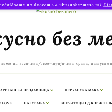
редојдовте на блогот на vkusnobezmeso.mk
Dis
усно без м
лите на веганска/вегетаријанска храна, патувањ
ТАРИЈАНСКА ПРОДАВНИЦА
ПЕРУАНСКА МАКА
E LOVE
ПАТУВАЊА
ВПЕЧАТОЦИ ОД КОРИСТЕЊ