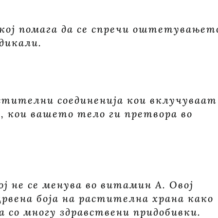
кој помага да се спречи оштетувањет
дикали.
стителни соединенија кои вклучуваат
 кои вашето тело ги претвора во
ој не се менува во витамин А. Овој
рвена боја на растителна храна како
а со многу здравствени придобивки.