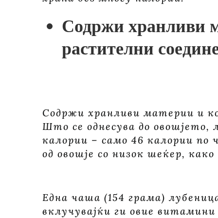
Содржи хранливи м
растителни соедине
Содржи хранливи материи и к
Што се однесува до овошјето, 
калории – само 46 калории по ч
од овошје со низок шеќер, како
Една чаша (154 грама) лубениц
вклучувајќи ги овие витамини