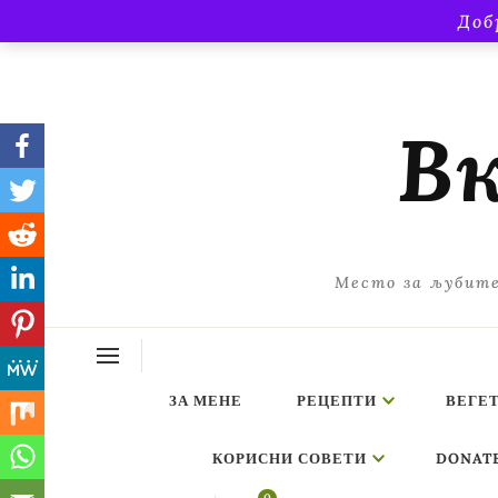
Доб
Вк
Место за љубите
ЗА МЕНЕ
РЕЦЕПТИ
ВЕГЕ
КОРИСНИ СОВЕТИ
DONAT
ing