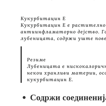
Кукурбитацин Е
Кукурбитацин Е е растително
антиинфламаторно дејство. Го
лубеницата, содржи уште пов
Резиме
Лубеницата е нискокалоричн
некои хранливи материи, ос
кукурбитацин Е.
Содржи соединениј