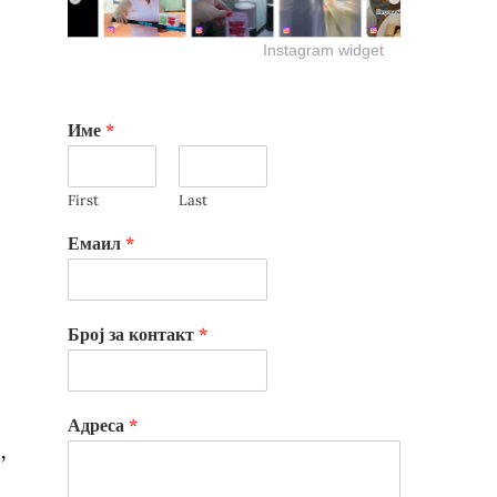
Instagram widget
Име
*
First
Last
Емаил
*
Број за контакт
*
Адреса
*
,