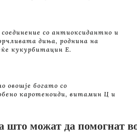
 соединение со антиоксидантно и
рчливата диња, роднина на
еќе кукурбитацин Е.
о овошје богато со
обено каротеноиди, витамин Ц и
а што можат да помогнат в