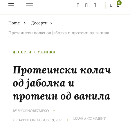
Looking
0
for
Something?
Home
Десерти
Протеински колач од јаболка и протеин од ванила
ДЕСЕРТИ
УЖИНКА
Протеински колач
од јаболка и
протеин од ванила
BY
VKUSNOBEZMESO
ON
LEAVE A COMMENT
UPDATED ON
AUGUST 9, 2021
ПРОТЕИНСКИ
КОЛАЧ