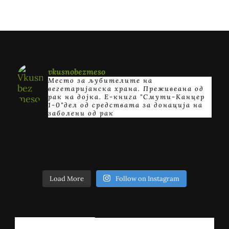
vkusnobezmeso
Место за љубителите на
вегетаријанска храна. Преживеана од
рак на дојка.
E-книга "Смути-Канцер
1-0"дел од средствата за донација на
заболени од рак
Load More
Follow on Instagram
РЕГИСТРИРАЈ СЕ!