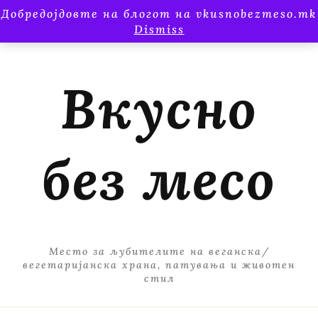
Добредојдовте на блогот на vkusnobezmeso.mk
Dismiss
Вкусно
без месо
Место за љубителите на веганска/
вегетаријанска храна, патувања и животен
стил