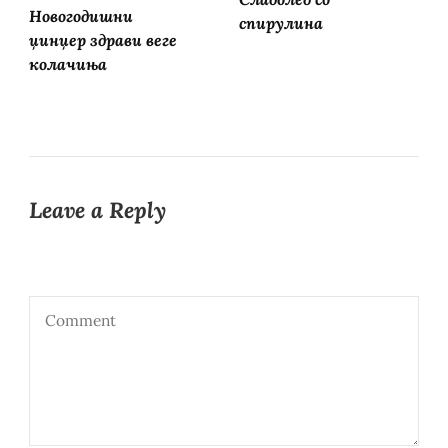
Новогодишни
спирулина
џинџер здрави веге
колачиња
Leave a Reply