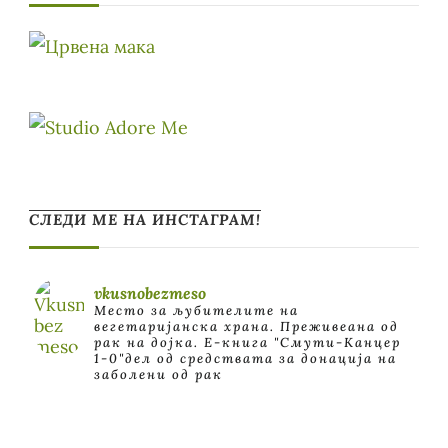
СЛЕДИ МЕ НА ИНСТАГРАМ!
vkusnobezmeso
Место за љубителите на
вегетаријанска храна. Преживеана од
рак на дојка.
E-книга "Смути-Канцер
1-0"дел од средствата за донација на
заболени од рак