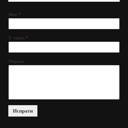
Име
*
Е-маил
*
Порака
Испрати