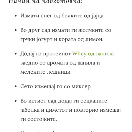
Начин на подготовка:
Измати снег од белките од јајца
Во друг сад измати ги жолчките со
грчки јогурт и кората од лимон.
Додај го протеинот
Whey од ванила
заедно со аромата од ванила и
мелените лешници
Сето измешај го со миксер
Во истиот сад додај ги сецканите
јаболка и циметот и повторно измешај
ги состојките.