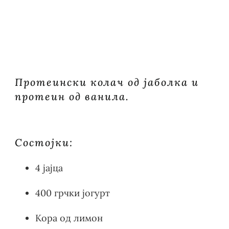
ОД
ЈАБОЛКА
И
ПРОТЕИН
ОД
ВАНИЛА
Протеински колач од јабoлка и
протеин од ванила.
Состојки:
4 јајца
400 грчки јогурт
Кора од лимон