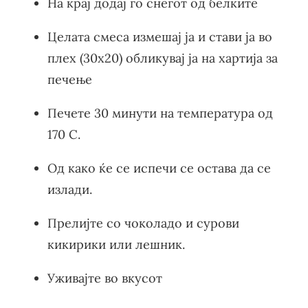
На крај додај го снегот од белките
Целата смеса измешај ја и стави ја во
плех (30х20) обликувај ја на хартија за
печење
Печете 30 минути на температура од
170 C.
Од како ќе се испечи се остава да се
излади.
Прелијте со чоколадо и сурови
кикирики или лешник.
Уживајте во вкусот