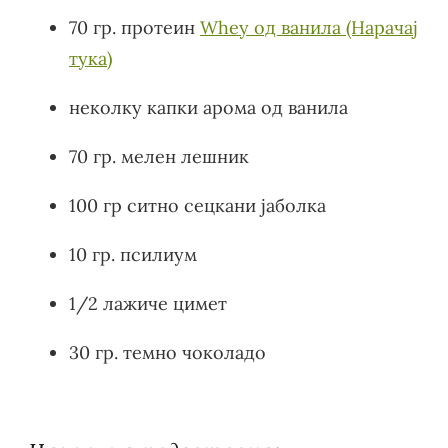
70 гр. протеин
Whey од ванила (Нарачај
тука)
неколку капки арома од ванила
70 гр. мелен лешник
100 гр ситно сецкани јаболка
10 гр. псилиум
1/2 лажиче цимет
30 гр. темно чоколадо