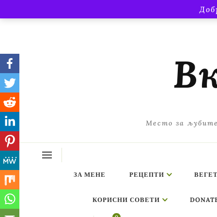
Доб
Вк
Место за љубите
ЗА МЕНЕ
РЕЦЕПТИ
ВЕГЕ
КОРИСНИ СОВЕТИ
DONAT
ing