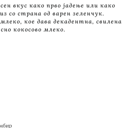
сен вкус како прво јадење или како
из со страна од варен зеленчук.
млеко, кое дава декадентна, свилена
сно кокосово млеко.
умбир