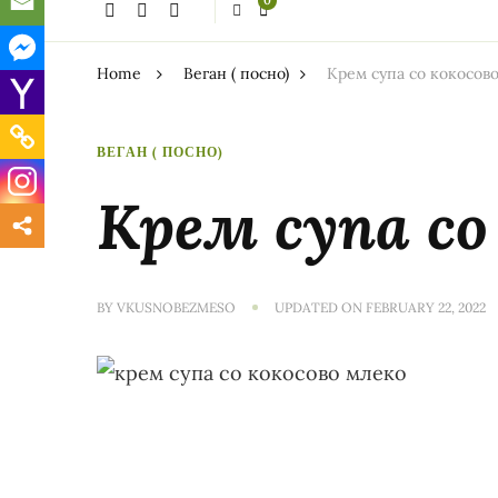
0
thing?
Home
Веган ( посно)
Крем супа со кокосов
ВЕГАН ( ПОСНО)
Крем супа со
BY
VKUSNOBEZMESO
UPDATED ON
FEBRUARY 22, 2022