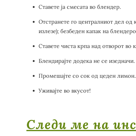
Ставете ја смесата во блендер.
Отстранете го централниот дел од к
излезе); безбеден капак на блендеро
Ставете чиста крпа над отворот во к
Блендирајте додека не се изедначи.
Промешајте со сок од цеден лимон.
Уживајте во вкусот!
Следи ме на ин