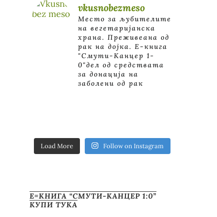
vkusnobezmeso
Место за љубителите
на вегетаријанска
храна. Преживеана од
рак на дојка.
E-книга
"Смути-Канцер 1-
0"дел од средствата
за донација на
заболени од рак
Load More
Follow on Instagram
Е=КНИГА “СМУТИ-КАНЦЕР 1:0”
КУПИ ТУКА