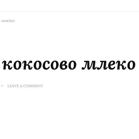
о млеко
 кокосово млеко
ON
LEAVE A COMMENT
КРЕМ
СУПА
СО
КОКОСОВО
МЛЕКО