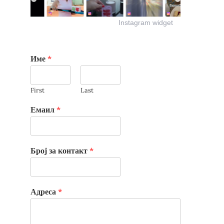
Instagram widget
Име
*
First
Last
Емаил
*
Број за контакт
*
Адреса
*