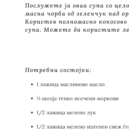
Послужете ја оваа супа со цело
маcна чорба од зеленчук над ор
Користeв полномасно кокосово 
супа. Можете да користите ле
Потребни состојки:
1 лажица маслиново масло
½ шолја тенко исечени моркови
1/2 лажица мелено лук
1/2 лажица мелено излупен свеж ѓ