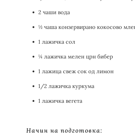
2 чаши вода
½ чаша конзервирано кокосово мле
1 лажичка сол
¼ лажичка мелен црн бибер
1 лажица свеж сок од лимон
1/2 лажичка куркума
1 лажичка вегета
Начин на подготовка: