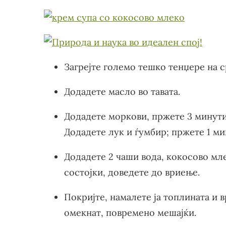
Загрејте големо тешко тенџере на 
Додадете масло во тавата.
Додадете моркови, пржете 3 минути
Додадете лук и ѓумбир; пржете 1 ми
Додадете 2 чаши вода, кокосово мле
состојки, доведете до вриење.
Покријте, намалете ја топлината и 
омекнат, повремено мешајќи.