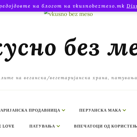
редојдовте на блогот на vkusnobezmeso.mk
Dis
усно без м
лите на веганска/вегетаријанска храна, патувањ
ТАРИЈАНСКА ПРОДАВНИЦА
ПЕРУАНСКА МАКА
E LOVE
ПАТУВАЊА
ВПЕЧАТОЦИ ОД КОРИСТЕЊ