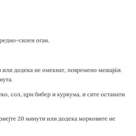
средно-силен оган.
 или додека не омекнат, повремено мешајќи.
нута.
ко, сол, црн бибер и куркума, и сите останати
вриејте 20 минути или додека морковите не