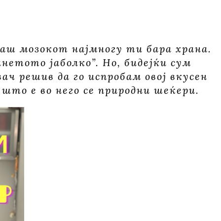
гаш мозокот најмногу ти бара храна.
анетото јаболко”. Но, бидејќи сум
ач решив да го испробам овој вкусен
 што е во него се природни шеќери.