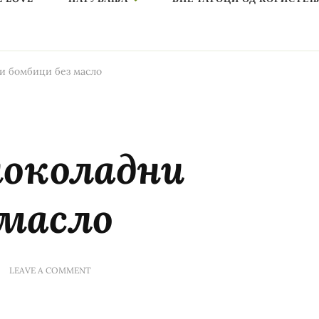
ни бомбици без масло
 чоколадни
 масло
ON
LEAVE A COMMENT
ВЕГЕ
(ПОСНИ)
ЧОКОЛАДНИ
БОМБИЦИ