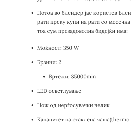
Потоа во блендер јас користев Бле
рати преку купи на рати со месечна
тоа сум презадоволна бидејќи има:
Моќност: 350 W
Брзини: 2
Вртежи: 35000min
LED осветлување
Нож од нерѓосувачки челик
Капацитет на стаклена чаша(thermo sa