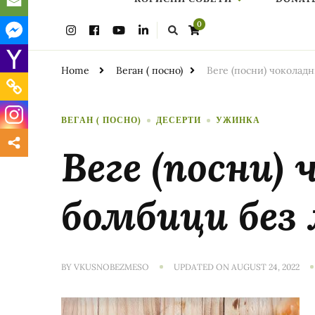
Looking
0
for
Something?
Home
Веган ( посно)
Веге (посни) чоколад
ВЕГАН ( ПОСНО)
ДЕСЕРТИ
УЖИНКА
Веге (посни)
бомбици без
BY
VKUSNOBEZMESO
UPDATED ON
AUGUST 24, 2022