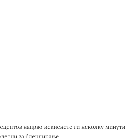
рецептов напрво искиснете ги неколку минути
полесни за блендирање.