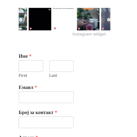
Instagram widget
Име
*
First
Last
Емаил
*
Број за контакт
*