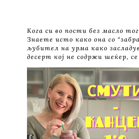
Кога си во пости без масло то
Знаете исто како она со “забр
љубител на урма како засладув
десерт кој не содржи шеќер, се