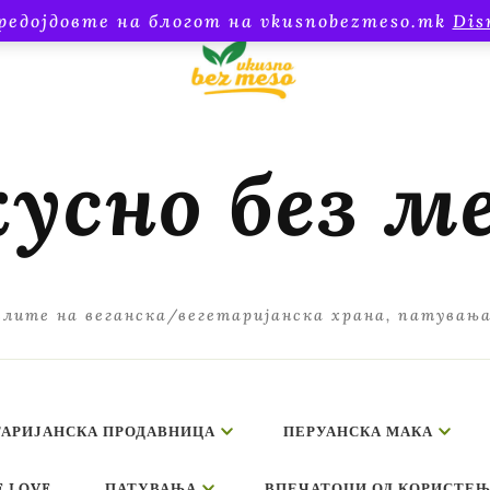
редојдовте на блогот на vkusnobezmeso.mk
Dis
усно без м
лите на веганска/вегетаријанска храна, патувањ
ТАРИЈАНСКА ПРОДАВНИЦА
ПЕРУАНСКА МАКА
E LOVE
ПАТУВАЊА
ВПЕЧАТОЦИ ОД КОРИСТЕЊ