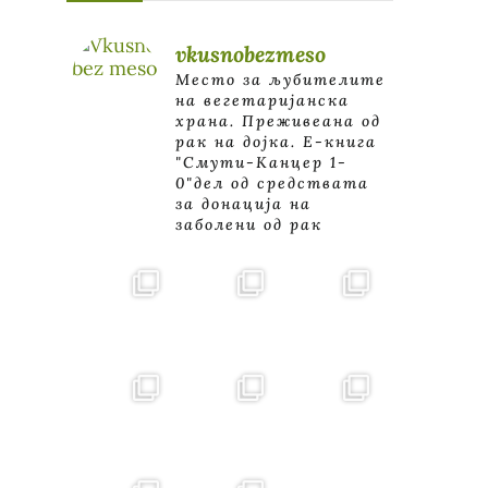
vkusnobezmeso
Место за љубителите
на вегетаријанска
храна. Преживеана од
рак на дојка.
E-книга
"Смути-Канцер 1-
0"дел од средствата
за донација на
заболени од рак