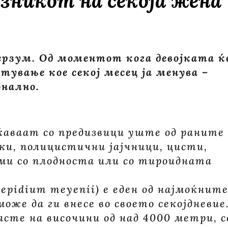
узникот на секоја жена
ЖЕНА
ерзум. Од моментот кога девојката ќ
атување кое секој месец ја менува –
онално.
еќаваат со предизвици уште од раните
лки, полицистични јајчници, цисти,
еми со плодноста или со тироидната
epidium meyenii) е еден од најмоќнит
же да ги внесе во своето секојдневие
асте на височини од над 4000 метри, с