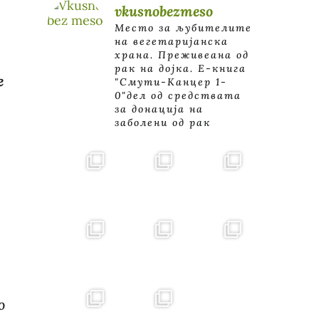
vkusnobezmeso
Место за љубителите
на вегетаријанска
храна. Преживеана од
рак на дојка.
E-книга
е
"Смути-Канцер 1-
0"дел од средствата
за донација на
заболени од рак
е
.
о