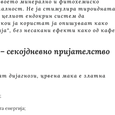
 своето минерално и фитохемиско
италност. Не ја стимулира тироиднат
 целиот ендокрин систем да
кои ја користат ја опишуваат како
ија“, без несакани ефекти како од каф
– секојдневно пријателство
ат дијагнози, црвена мака е златна
;
а енергија;