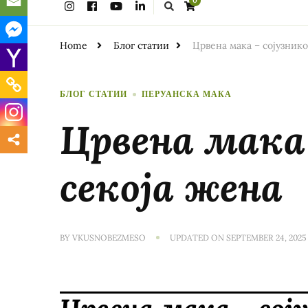
0
for
Something?
Home
Блог статии
Црвена мака – сојузнико
БЛОГ СТАТИИ
ПЕРУАНСКА МАКА
Црвена мака 
секоја жена
BY
VKUSNOBEZMESO
UPDATED ON
SEPTEMBER 24, 2025