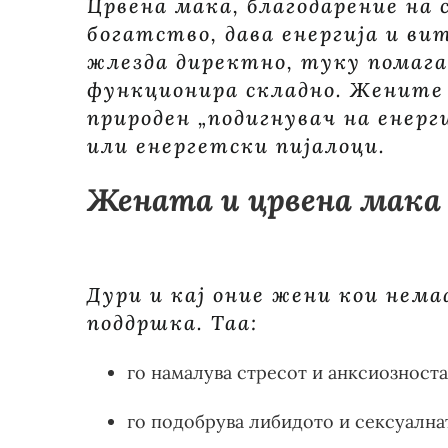
Црвена мака, благодарение на
богатство, дава енергија и в
жлезда директно, туку помага
функционира складно. Жените 
природен „подигнувач на енерг
или енергетски пијалоци.
Жената и црвена мака 
Дури и кај оние жени кои нема
поддршка. Таа:
го намалува стресот и анксиозноста
го подобрува либидото и сексуалнат