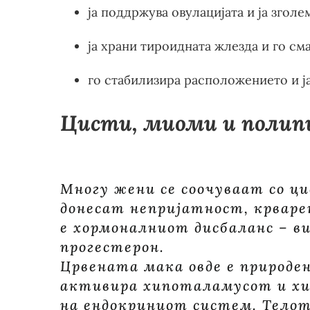
ја поддржува овулацијата и ја згол
ја храни тироидната жлезда и го см
го стабилизира расположението и ј
Цисти, миоми и полипи
Многу жени се соочуваат со ц
донесат непријатност, крварењ
е хормоналниот дисбаланс – в
прогестерон.
Црвената мака овде е природен
активира хипоталамусот и хи
на ендокриниот систем. Телото