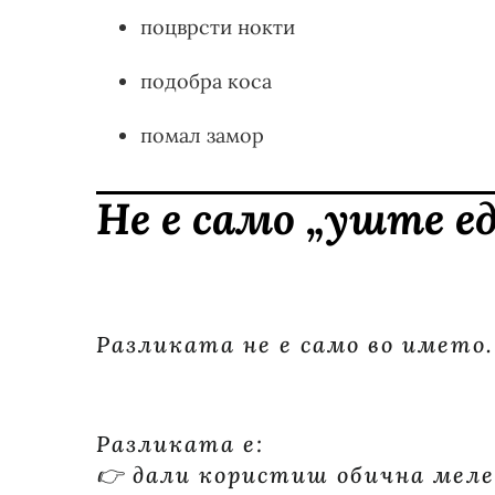
поцврсти нокти
подобра коса
помал замор
Не е само „уште е
Разликата не е само во името.
Разликата е:
👉 дали користиш обична меле