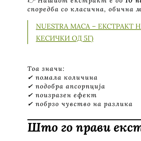
👉 Нашиот екстракт е до
10 
споредба со класична, обична м
NUESTRA MACA – ЕКСТРАКТ НА
КЕСИЧКИ ОД 5Г)
Тоа значи:
✔ помала количина
✔ подобра апсорпција
✔ поизразен ефект
✔ побрзо чувство на разлика
Што го прави екс