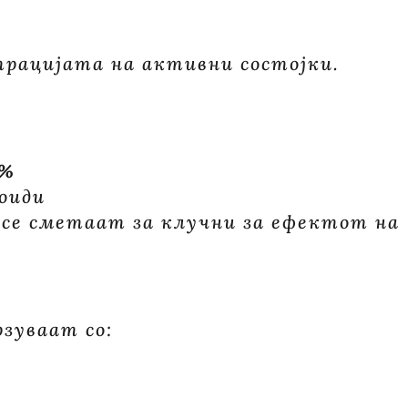
трацијата на активни состојки.
2%
оиди
 се сметаат за клучни за ефектот на
зуваат со: