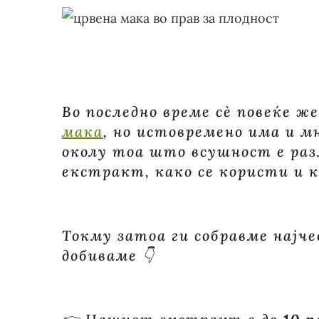
Во последно време сè повеќе 
мака
, но истовремено има и м
околу тоа што всушност е раз
екстракт, како се користи и 
Токму затоа ги собравме најч
добиваме 👇