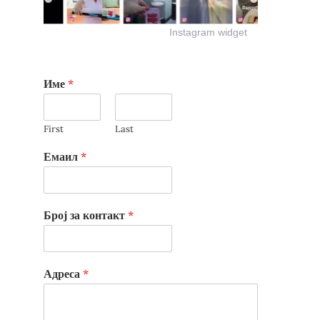
Instagram widget
Име
*
First
Last
Емаил
*
Број за контакт
*
Адреса
*