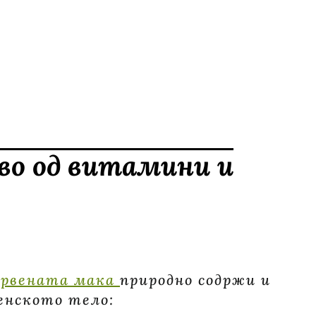
во од витамини и
црвената мака
природно содржи и
енското тело: