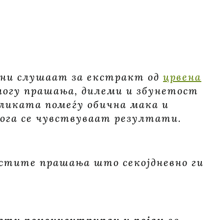
ПРАШАЊА
ЗА
ЕКСТРАКТОТ
ОД
ЦРВЕНА
МАКА
жени слушаат за екстракт од
црвена
ногу прашања, дилеми и збунетост
ликата помеѓу обична мака и
кога се чувствуваат резултати.
естите прашања што секојдневно ги