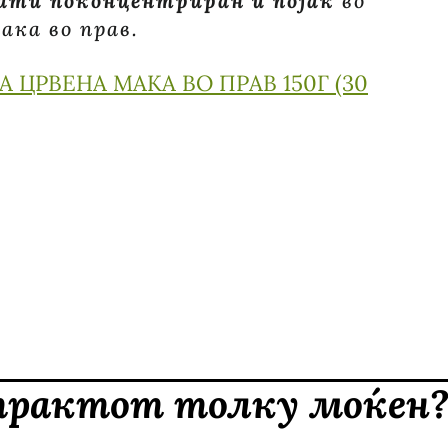
пати поконцентриран и појак
во
ака во прав.
 ЦРВЕНА МАКА ВО ПРАВ 150Г (30
трактот толку моќен