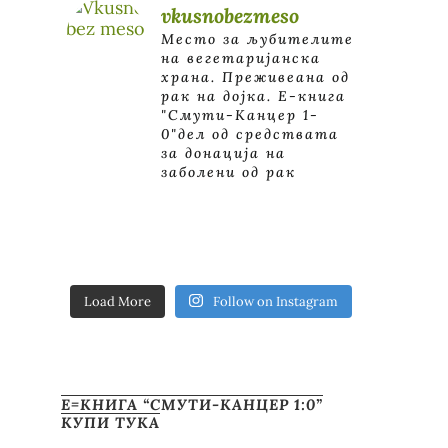
vkusnobezmeso
Место за љубителите
на вегетаријанска
храна. Преживеана од
рак на дојка.
E-книга
"Смути-Канцер 1-
0"дел од средствата
за донација на
заболени од рак
Load More
Follow on Instagram
Е=КНИГА “СМУТИ-КАНЦЕР 1:0”
КУПИ ТУКА