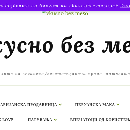
редојдовте на блогот на vkusnobezmeso.mk
Dis
усно без м
лите на веганска/вегетаријанска храна, патувањ
ТАРИЈАНСКА ПРОДАВНИЦА
ПЕРУАНСКА МАКА
E LOVE
ПАТУВАЊА
ВПЕЧАТОЦИ ОД КОРИСТЕЊ