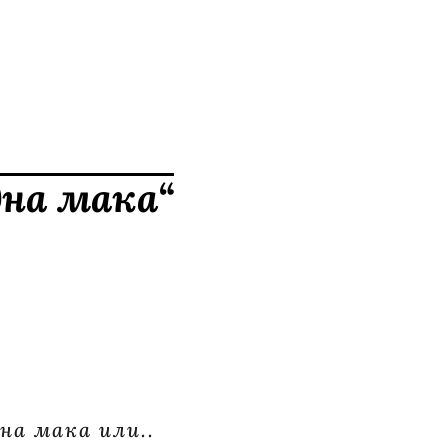
дна мака“
на мака или..