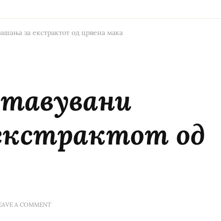
рашања за екстрактот од црвена мака
ставувани
екстрактот од
ON
EAVE A COMMENT
НАЈЧЕСТО
ПОСТАВУВАНИ