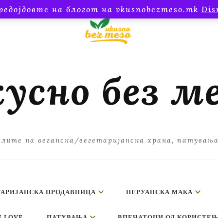
редојдовте на блогот на vkusnobezmeso.mk
Dis
усно без м
лите на веганска/вегетаријанска храна, патувањ
ТАРИЈАНСКА ПРОДАВНИЦА
ПЕРУАНСКА МАКА
E LOVE
ПАТУВАЊА
ВПЕЧАТОЦИ ОД КОРИСТЕЊ