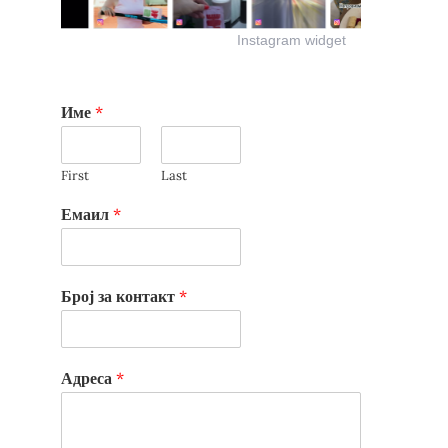
Instagram widget
Име
*
First
Last
Емаил
*
Број за контакт
*
Адреса
*