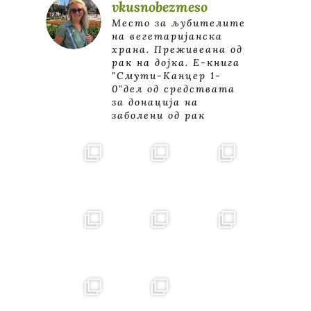
vkusnobezmeso
Место за љубителите
на вегетаријанска
храна. Преживеана од
рак на дојка.
E-книга
"Смути-Канцер 1-
0"дел од средствата
за донација на
заболени од рак