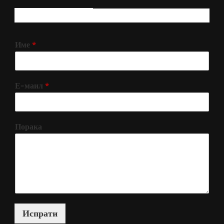
РЕГИСТРИРАЈ СЕ!
Име
*
Е-маил
*
Порака
Испрати