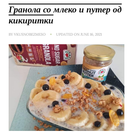
Гранола со млеко и путер од
кикиритки
BY
VKUSNOBEZMESO
UPDATED ON
JUNE 16, 2021