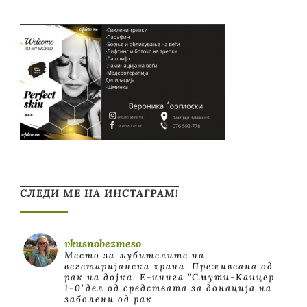
СЛЕДИ МЕ НА ИНСТАГРАМ!
vkusnobezmeso
Место за љубителите на
вегетаријанска храна. Преживеана од
рак на дојка.
E-книга "Смути-Канцер
1-0"дел од средствата за донација на
заболени од рак