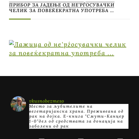
ПРИБОР ЗА ЈАДЕЊЕ ОД НЕ’РЃОСУВАЧКИ
ЧЕЛИК ЗА ПОВЕЌЕКРАТНА УПОТРЕБА …
vkusnobezmeso
Место за љубителите на
вегетаријанска храна. Преживеана од
рак на дојка.
E-книга "Смути-Канцер
1-0"дел од средствата за донација на
заболени од рак