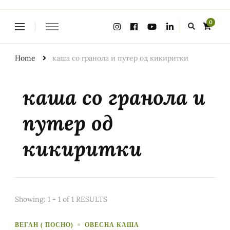
Looking
0
for
Something?
Home
каша со гранола и путер од кикиритки
каша со гранола и
путер од
кикиритки
Showing: 1 - 1 of 1 RESULTS
ВЕГАН ( ПОСНО)
ОВЕСНА КАША