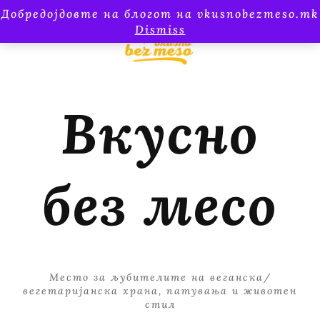
Добредојдовте на блогот на vkusnobezmeso.mk
Dismiss
Вкусно
без месо
Место за љубителите на веганска/
вегетаријанска храна, патувања и животен
стил