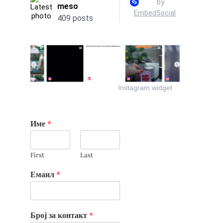
Instagram widget
Име
*
First
Last
Емаил
*
Број за контакт
*