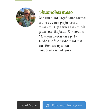
vkusnobezmeso
Место за љубителите
на вегетаријанска
храна. Преживеана од
рак на дојка.
E-книга
"Смути-Канцер 1-
0"дел од средствата
за донација на
заболени од рак
Load More
Follow on Instagram