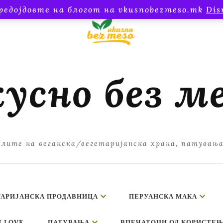
редојдовте на блогот на vkusnobezmeso.mk
Dis
усно без м
лите на веганска/вегетаријанска храна, патувањ
ТАРИЈАНСКА ПРОДАВНИЦА
ПЕРУАНСКА МАКА
E LOVE
ПАТУВАЊА
ВПЕЧАТОЦИ ОД КОРИСТЕЊ