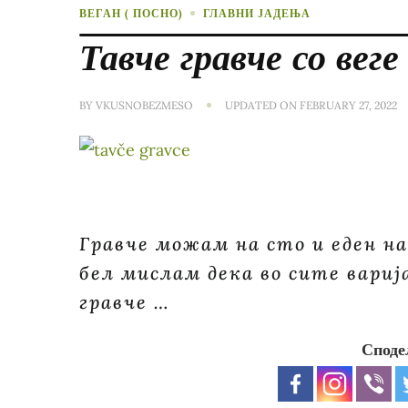
ВЕГАН ( ПОСНО)
ГЛАВНИ ЈАДЕЊА
Тавче гравче со веге
BY
VKUSNOBEZMESO
UPDATED ON
FEBRUARY 27, 2022
Гравче можам на сто и еден на
бел мислам дека во сите вариј
гравче …
Споде