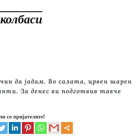
 колбаси
чин да јадам. Во салата, црвен шарен
анти. За денес ви подготвив тавче
ли со пријателите!