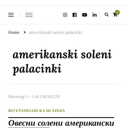
Looking
0
for
Something?
Home
amerikanski soleni palacinki
amerikanski soleni
palacinki
Showing: 1 - 1 of 1 RESULTS
ВЕГЕТАРИЈАНСКА ИСХРАНА
Овесни солени американски