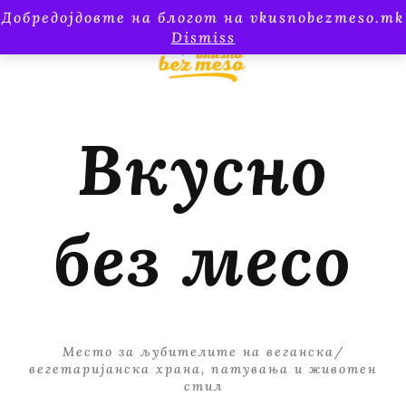
Добредојдовте на блогот на vkusnobezmeso.mk
Dismiss
Вкусно
без месо
Место за љубителите на веганска/
вегетаријанска храна, патувања и животен
стил