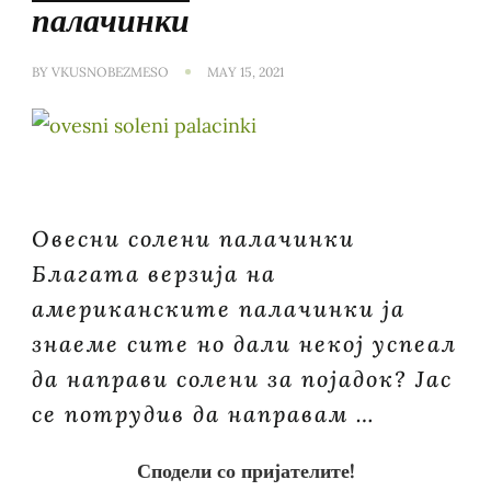
палачинки
BY
VKUSNOBEZMESO
MAY 15, 2021
Овесни солени палачинки
Благата верзија на
американските палачинки ја
знаеме сите но дали некој успеал
да направи солени за појадок? Јас
се потрудив да направам …
Сподели со пријателите!