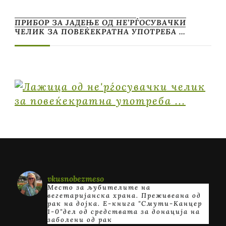
ПРИБОР ЗА ЈАДЕЊЕ ОД НЕ’РЃОСУВАЧКИ
ЧЕЛИК ЗА ПОВЕЌЕКРАТНА УПОТРЕБА …
vkusnobezmeso
Место за љубителите на
вегетаријанска храна. Преживеана од
рак на дојка.
E-книга "Смути-Канцер
1-0"дел од средствата за донација на
заболени од рак