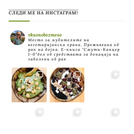
СЛЕДИ МЕ НА ИНСТАГРАМ!
vkusnobezmeso
Место за љубителите на
вегетаријанска храна. Преживеана од
рак на дојка.
E-книга "Смути-Канцер
1-0"дел од средствата за донација на
заболени од рак