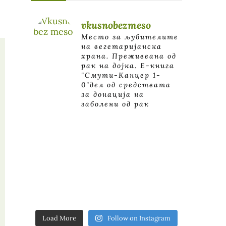
vkusnobezmeso
Место за љубителите
на вегетаријанска
храна. Преживеана од
рак на дојка.
E-книга
"Смути-Канцер 1-
0"дел од средствата
за донација на
заболени од рак
Load More
Follow on Instagram