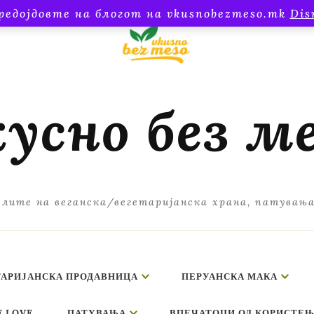
редојдовте на блогот на vkusnobezmeso.mk
Dis
усно без м
лите на веганска/вегетаријанска храна, патувањ
ТАРИЈАНСКА ПРОДАВНИЦА
ПЕРУАНСКА МАКА
E LOVE
ПАТУВАЊА
ВПЕЧАТОЦИ ОД КОРИСТЕЊ