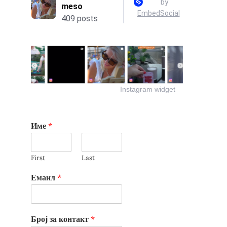
Instagram widget
Име
*
First
Last
Емаил
*
Број за контакт
*