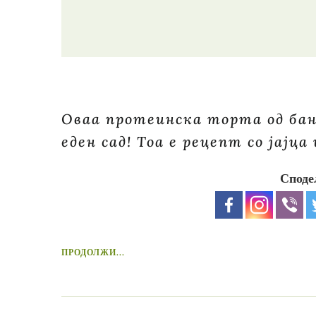
Оваа протеинска торта од бана
еден сад! Тоа е рецепт со јајц
Споде
ПРОДОЛЖИ...