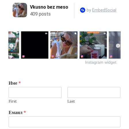
Instagram widget
Име
*
First
Last
Емаил
*