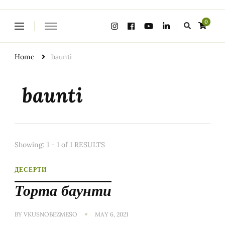
Looking
0
for
Something?
Home
baunti
baunti
Showing: 1 - 1 of 1 RESULTS
ДЕСЕРТИ
Торта баунти
BY
VKUSNOBEZMESO
MAY 6, 2021