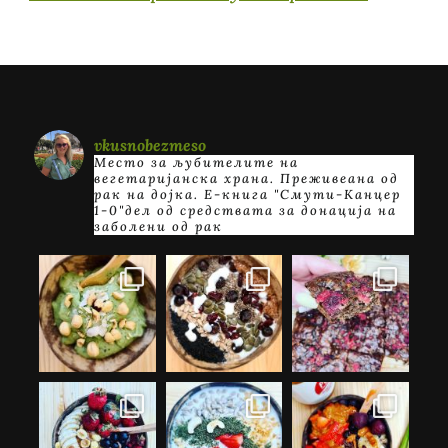
vkusnobezmeso
Место за љубителите на
вегетаријанска храна. Преживеана од
рак на дојка.
E-книга "Смути-Канцер
1-0"дел од средствата за донација на
заболени од рак