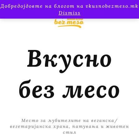
Добредојдовте на блогот на vkusnobezmeso.mk
Dismiss
Вкусно
без месо
Место за љубителите на веганска/
вегетаријанска храна, патувања и животен
стил