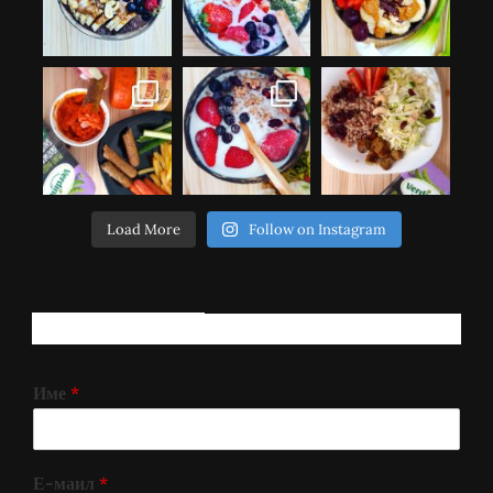
Load More
Follow on Instagram
РЕГИСТРИРАЈ СЕ!
Име
*
Е-маил
*