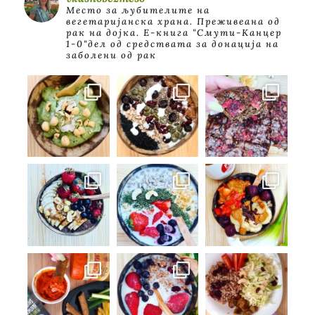
Место за љубителите на
вегетаријанска храна. Преживеана од
рак на дојка.
E-книга "Смути-Канцер
1-0"дел од средствата за донација на
заболени од рак