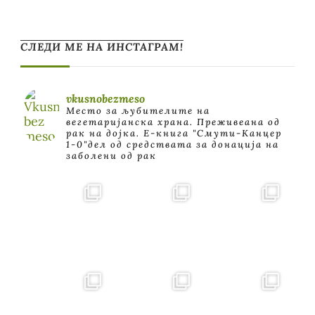
СЛЕДИ МЕ НА ИНСТАГРАМ!
vkusnobezmeso
Место за љубителите на
вегетаријанска храна. Преживеана од
рак на дојка.
E-книга "Смути-Канцер
1-0"дел од средствата за донација на
заболени од рак