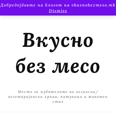
Добредојдовте на блогот на vkusnobezmeso.mk
Dismiss
Вкусно
без месо
Место за љубителите на веганска/
вегетаријанска храна, патувања и животен
стил