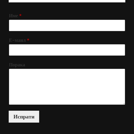
Име
*
Е-маил
*
Порака
Испрати