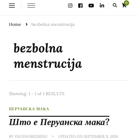
Looking
0
for
Something?
Home
bezbolna menstrucija
bezbolna
menstrucija
Showing: 1 - 1 of 1 RESULTS
ПЕРУАНСКА МАКА
Што е Перуанска мака?
BY
VKUSNOBEZMESO
UPDATED ON
SEPTEMBER 11, 2024