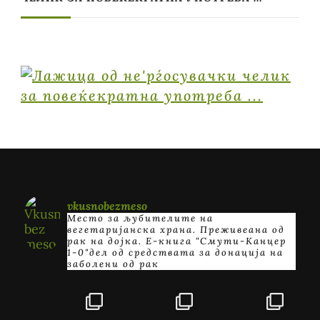
vkusnobezmeso
Место за љубителите на
вегетаријанска храна. Преживеана од
рак на дојка.
E-книга "Смути-Канцер
1-0"дел од средствата за донација на
заболени од рак