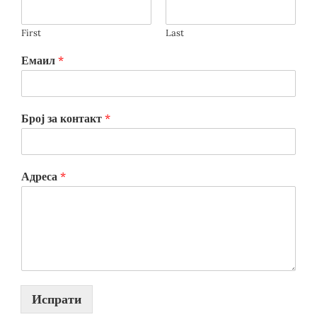
First
Last
Емаил
*
Број за контакт
*
Адреса
*
Испрати