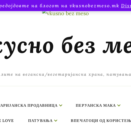
редојдовте на блогот на vkusnobezmeso.mk
Dis
усно без м
лите на веганска/вегетаријанска храна, патувањ
ТАРИЈАНСКА ПРОДАВНИЦА
ПЕРУАНСКА МАКА
E LOVE
ПАТУВАЊА
ВПЕЧАТОЦИ ОД КОРИСТЕЊ