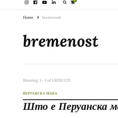
0
for
Something?
Home
bremenost
bremenost
Showing: 1 - 1 of 1 RESULTS
ПЕРУАНСКА МАКА
Што е Перуанска м