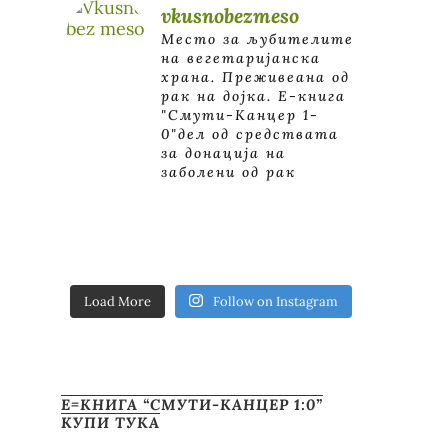
vkusnobezmeso
Место за љубителите
на вегетаријанска
храна. Преживеана од
рак на дојка.
E-книга
"Смути-Канцер 1-
0"дел од средствата
за донација на
заболени од рак
Load More
Follow on Instagram
Е=КНИГА “СМУТИ-КАНЦЕР 1:0”
КУПИ ТУКА