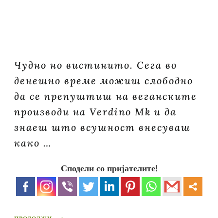
Чудно но вистинито. Сега во
денешно време можиш слободно
да се препуштиш на веганските
производи на Verdino Mk и да
знаеш што всушност внесуваш
како …
Сподели со пријателите!