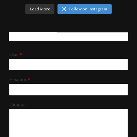
Load More
Follow on Instagram
РЕГИСТРИРАЈ СЕ!
Име
*
Е-маил
*
Порака