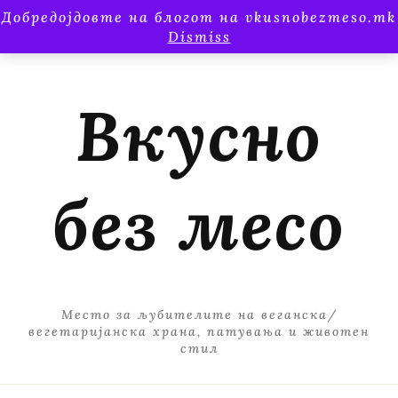
Добредојдовте на блогот на vkusnobezmeso.mk
Dismiss
Вкусно
без месо
Место за љубителите на веганска/
вегетаријанска храна, патувања и животен
стил