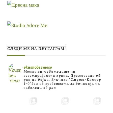
СЛЕДИ МЕ НА ИНСТАГРАМ!
vkusnobezmeso
Место за љубителите на
вегетаријанска храна. Преживеана од
рак на дојка.
E-книга "Смути-Канцер
1-0"дел од средствата за донација на
заболени од рак