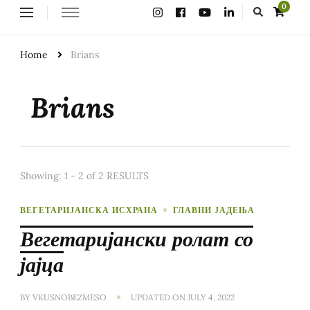
Looking
0
for
Something?
Home
Brians
Brians
Showing: 1 - 2 of 2 RESULTS
ВЕГЕТАРИЈАНСКА ИСХРАНА
ГЛАВНИ ЈАДЕЊА
Вегетаријански ролат со
јајца
BY
VKUSNOBEZMESO
UPDATED ON
JULY 4, 2022