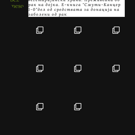
рак на дојка.
E-книга "Смути-Канцер
1-0"дел од средствата за донација на
заболени од рак