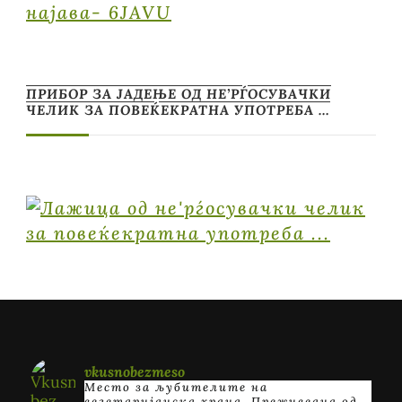
најава- 6JAVU
ПРИБОР ЗА ЈАДЕЊЕ ОД НЕ’РЃОСУВАЧКИ
ЧЕЛИК ЗА ПОВЕЌЕКРАТНА УПОТРЕБА …
vkusnobezmeso
Место за љубителите на
вегетаријанска храна. Преживеана од