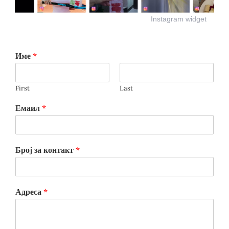
Instagram widget
Име
*
First
Last
Емаил
*
Број за контакт
*
Адреса
*