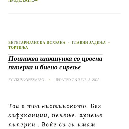
ПРОДОЛЖИ...
ВЕГЕТАРИЈАНСКА ИСХРАНА
ГЛАВНИ ЈАДЕЊА
ТОРТИЉА
Поинаква шакшунка со црвена
пиперка и биено сирење
BY
VKUSNOBEZMESO
UPDATED ON
JUNE 15, 2022
Тоа е тоа вистинското. Без
зафрканции, печење, лупење
пиперки . Веќе си ги имам